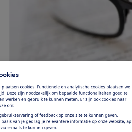
ookies
 plaatsen cookies. Functionele en analytische cookies plaatsen we
tijd. Deze zijn noodzakelijk om bepaalde functionaliteiten goed te
ten werken en gebruik te kunnen meten. Er zijn ook cookies naar
Medische kosten claimen
uze om:
De Europeesche noemt de mobiele telefoon en de came
 gebruikservaring of feedback op onze site te kunnen geven.
jaar, na de bril. Daarnaast is er bij deze reis- en recre
 basis van je gedrag je relevantere informatie op onze website, a
in claims van fietsen (na een autovakantie) en zoekgera
 via e-mails te kunnen geven.
Ook bij reisverzekeraar Allianz Global Assistance zijn 