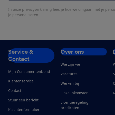
In onze
privacyverklaring
lees je hoe we omgaan met je pers
je personaliseren.
Service &
Over ons
Contact
Wie zijn we
W
Mijn Consumentenbond
Vacatures
S
Klantenservice
Werken bij
Contact
Onze inkomsten
M
Stuur een bericht
Licentieregeling
predicaten
Klachtenformulier