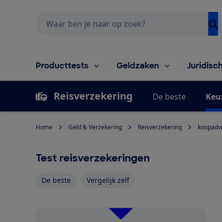
Zoeken
Producttests
Geldzaken
Juridisc
Reisverzekering
De beste
Keu
Home
Geld & Verzekering
Reisverzekering
koopadv
Test reisverzekeringen
De beste
Vergelijk zelf