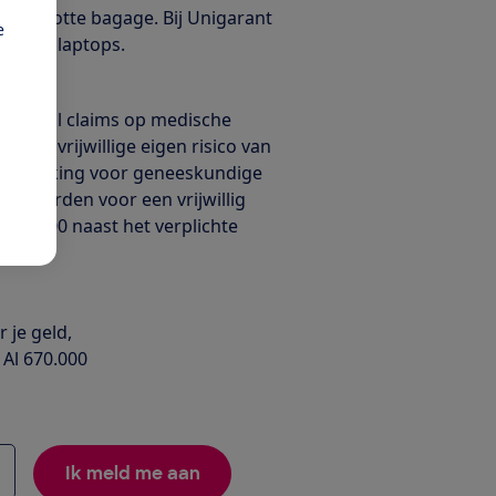
 tenslotte bagage. Bij Unigarant
e
lets en laptops.
en
t aantal claims op medische
te én vrijwillige eigen risico van
een dekking voor geneeskundige
erzekerden voor een vrijwillig
an €500 naast het verplichte
 je geld,
 Al 670.000
Ik meld me aan