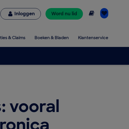
Online lezen
Inloggen
Word nu lid
ties & Claims
Boeken & Bladen
Klantenservice
: vooral
tronica