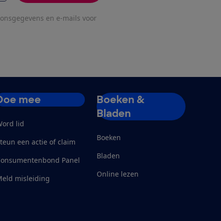
oonsgegevens en e-mails voor
Doe mee
Boeken &
Bladen
ord lid
Boeken
teun een actie of claim
Bladen
Consumentenbond Panel
Online lezen
eld misleiding