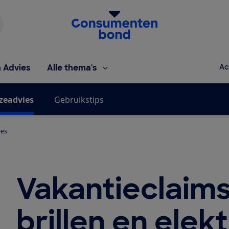
Homepage van de Consumentenbond
h Advies
Alle thema's
Ac
zeadvies
Gebruikstips
ies
Vakantieclaims
brillen en elek