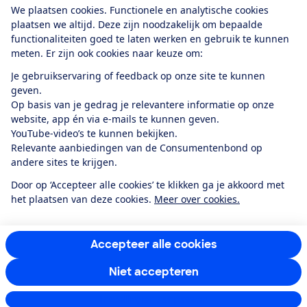
We plaatsen cookies. Functionele en analytische cookies
plaatsen we altijd. Deze zijn noodzakelijk om bepaalde
functionaliteiten goed te laten werken en gebruik te kunnen
meten. Er zijn ook cookies naar keuze om:
Alles over de
Consumentenbond-
Je gebruikservaring of feedback op onze site te kunnen
app
geven.
Op basis van je gedrag je relevantere informatie op onze
website, app én via e-mails te kunnen geven.
Algemene Voorwaarden
Privacyverklaring
YouTube-video’s te kunnen bekijken.
Cookiebeleid
Privacyvoorkeuren
Wijzigen & opzeggen
Relevante aanbiedingen van de Consumentenbond op
Toegankelijkheid
andere sites te krijgen.
RSS-feed nieuws
Facebook
Twitter
Instagram
Youtube
LinkedIn
Door op ‘Accepteer alle cookies’ te klikken ga je akkoord met
het plaatsen van deze cookies.
Meer over cookies.
12.901
consumenten
beoordelen de Consumentenbond
met gemiddeld
een
8,4
Accepteer alle cookies
Niet accepteren
Instellingen aanpassen