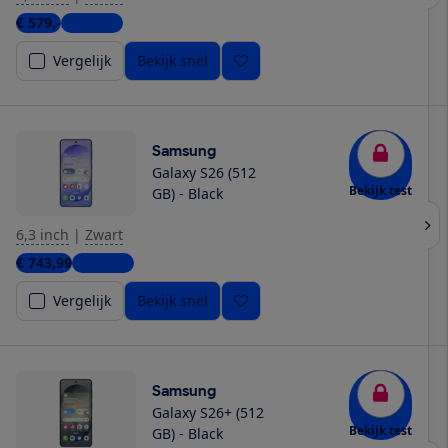
€ 579,-
3 winkels
Vergelijk
Bekijk snel
Samsung
Galaxy S26 (512
Bekijk test
GB) - Black
6,3 inch
|
Zwart
€ 743,99
6 winkels
Vergelijk
Bekijk snel
Samsung
Galaxy S26+ (512
Bekijk test
GB) - Black