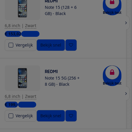
REDMI
Note 15 (128 + 6
Bekijk test
GB) - Black
6,8 inch
|
Zwart
€ 153,02
6 winkels
Vergelijk
Bekijk snel
REDMI
Note 15 5G (256 +
Bekijk test
8 GB) - Black
6,8 inch
|
Zwart
€ 199,-
5 winkels
Vergelijk
Bekijk snel