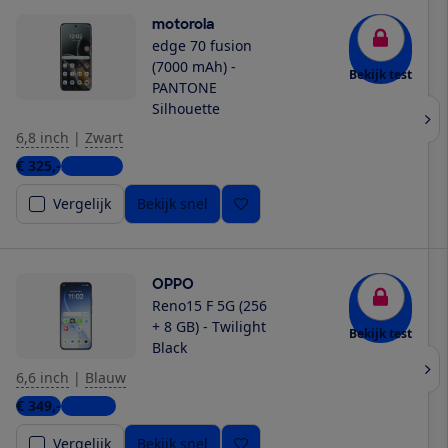
motorola
edge 70 fusion
(7000 mAh) -
Bekijk test
PANTONE
Silhouette
6,8 inch
|
Zwart
€ 325,-
3 winkels
Vergelijk
Bekijk snel
OPPO
Reno15 F 5G (256
+ 8 GB) - Twilight
Bekijk test
Black
6,6 inch
|
Blauw
€ 349,-
1 winkel
Vergelijk
Bekijk snel