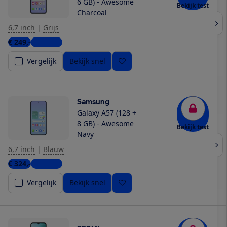
6 GB) - Awesome
Bekijk test
Charcoal
6,7 inch
|
Grijs
€ 249,-
5 winkels
Vergelijk
Bekijk snel
Samsung
Galaxy A57 (128 +
8 GB) - Awesome
Bekijk test
Navy
6,7 inch
|
Blauw
€ 324,-
6 winkels
Vergelijk
Bekijk snel