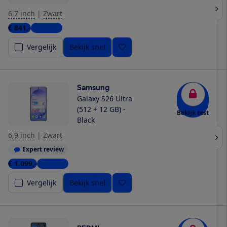
6,7 inch
|
Zwart
€ 841,-
3 winkels
Vergelijk
Bekijk snel
Samsung
Galaxy S26 Ultra
(512 + 12 GB) -
Bekijk test
Black
6,9 inch
|
Zwart
Expert review
€ 1.099,-
4 winkels
Vergelijk
Bekijk snel