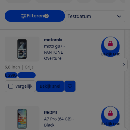
Filteren
2
motorola
moto g87 -
PANTONE
Bekijk test
Overture
6,8 inch
|
Grijs
€ 299,-
2 winkels
Vergelijk
Bekijk snel
REDMI
A7 Pro (64 GB) -
Bekijk test
Black