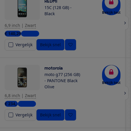
REDMI
15C (128 GB) -
Bekijk test
Black
6,9 inch
|
Zwart
€ 140,29
2 winkels
Vergelijk
Bekijk snel
motorola
moto g77 (256 GB)
- PANTONE Black
Bekijk test
Olive
6,8 inch
|
Zwart
€ 234,-
3 winkels
Vergelijk
Bekijk snel