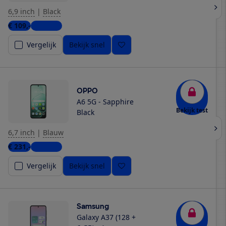
6,9 inch
|
Black
€ 109,-
3 winkels
Vergelijk
Bekijk snel
OPPO
A6 5G - Sapphire
Bekijk test
Black
6,7 inch
|
Blauw
€ 231,-
2 winkels
Vergelijk
Bekijk snel
Samsung
Galaxy A37 (128 +