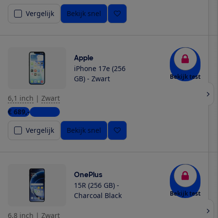
Vergelijk
Bekijk snel
Apple
iPhone 17e (256
Bekijk test
GB) - Zwart
6,1 inch
|
Zwart
€ 689,-
4 winkels
Vergelijk
Bekijk snel
OnePlus
15R (256 GB) -
Bekijk test
Charcoal Black
6,8 inch
|
Zwart