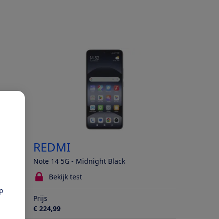
REDMI
Note 14 5G - Midnight Black
Bekijk test
pp
Prijs
€ 224,99