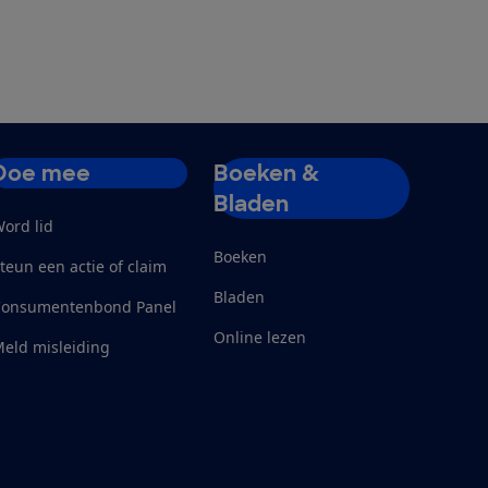
Doe mee
Boeken &
Bladen
ord lid
Boeken
teun een actie of claim
Bladen
Consumentenbond Panel
Online lezen
eld misleiding