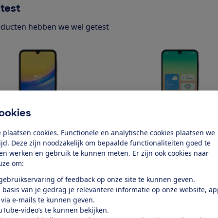
test
ducten hebben we wel getest
ookies
 plaatsen cookies. Functionele en analytische cookies plaatsen we
tijd. Deze zijn noodzakelijk om bepaalde functionaliteiten goed te
ung
Samsung
ten werken en gebruik te kunnen meten. Er zijn ook cookies naar
5 5G - Blue Black
Galaxy A26 5G (128 GB) - Black
uze om:
k test
Bekijk test
 gebruikservaring of feedback op onze site te kunnen geven.
 basis van je gedrag je relevantere informatie op onze website, a
Prijs
 via e-mails te kunnen geven.
€ 225,-
uTube-video’s te kunnen bekijken.