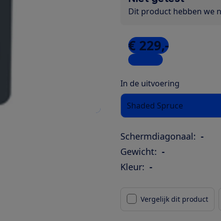
Dit product hebben we ni
€ 229,-
3 winkels
In de uitvoering
Shaded Spruce
Schermdiagonaal:
-
Gewicht:
-
Kleur:
-
Vergelijk dit product