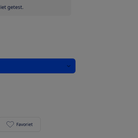
et getest.
Favoriet
motorola moto g77 (256 + 8 GB) - Shaded Spruce t