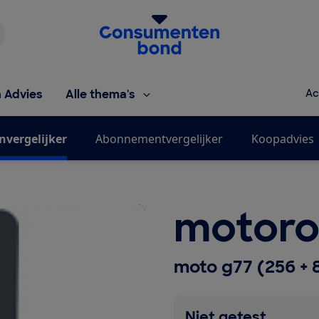
Homepage van de Consumentenbond
h Advies
Alle thema's
Ac
nvergelijker
Abonnementvergelijker
Koopadvies
motoro
moto g77 (256 + 
Niet getest