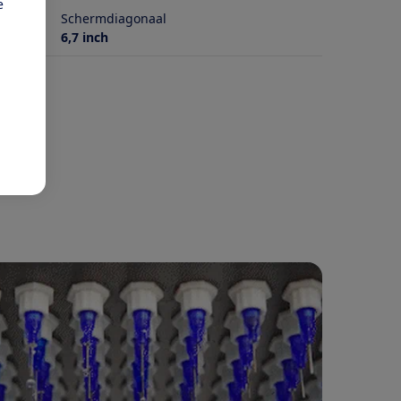
e
Schermdiagonaal
6,7 inch