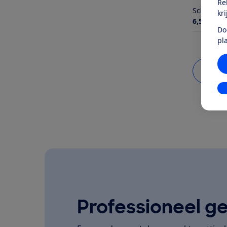
Re
Schermdi
kr
6,5 inch
Do
pl
Bekij
In
Professioneel ge