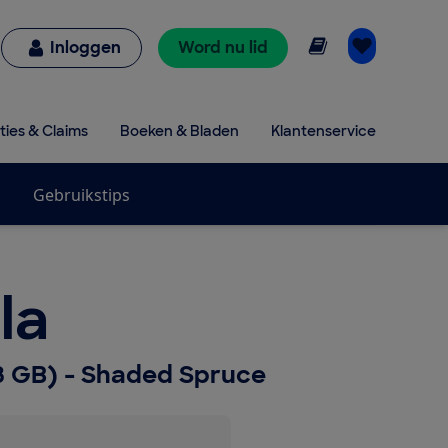
Online lezen
Inloggen
Word nu lid
ties & Claims
Boeken & Bladen
Klantenservice
Gebruikstips
la
8 GB) - Shaded Spruce