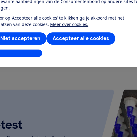
levante aanbiedingen van de Consumentenbond op andere sites t
agonaal
Schermdiagonaal
ijgen.
6,7 inch
or op ‘Accepteer alle cookies’ te klikken ga je akkoord met het
aatsen van deze cookies.
Meer over cookies.
Niet accepteren
Accepteer alle cookies
k alle geteste producten
stellingen aanpassen
test