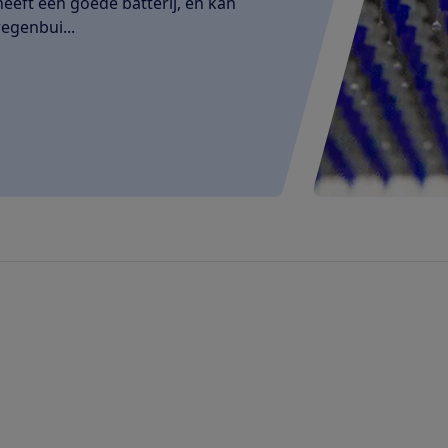
eeft een goede batterij, en kan
regenbui...