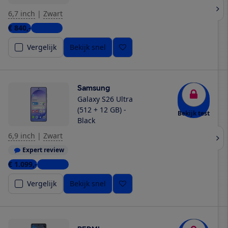
6,7 inch
|
Zwart
€ 840,-
4 winkels
Vergelijk
Bekijk snel
Samsung
Galaxy S26 Ultra
(512 + 12 GB) -
Bekijk test
Black
6,9 inch
|
Zwart
Expert review
€ 1.099,-
5 winkels
Vergelijk
Bekijk snel