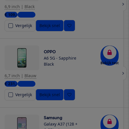
6,9 inch
|
Black
€ 109,-
3 winkels
Vergelijk
Bekijk snel
OPPO
A6 5G - Sapphire
Bekijk test
Black
6,7 inch
|
Blauw
€ 231,-
2 winkels
Vergelijk
Bekijk snel
Samsung
Galaxy A37 (128 +