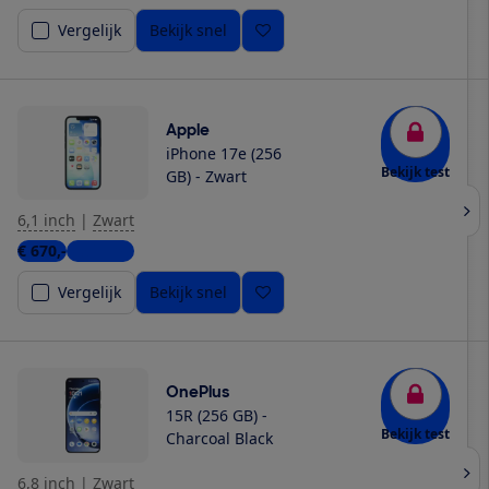
Vergelijk
Bekijk snel
Apple
iPhone 17e (256
Bekijk test
GB) - Zwart
6,1 inch
|
Zwart
€ 670,-
6 winkels
Vergelijk
Bekijk snel
OnePlus
15R (256 GB) -
Bekijk test
Charcoal Black
6,8 inch
|
Zwart