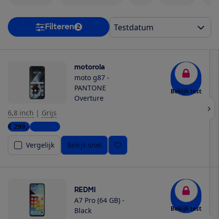
Filteren
2
motorola
moto g87 -
PANTONE
Bekijk test
Overture
6,8 inch
|
Grijs
€ 299,-
3 winkels
Vergelijk
Bekijk snel
REDMI
A7 Pro (64 GB) -
Bekijk test
Black