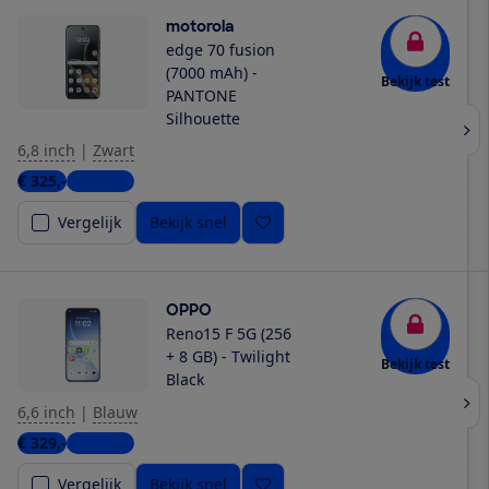
motorola
edge 70 fusion
(7000 mAh) -
Bekijk test
PANTONE
Silhouette
6,8 inch
|
Zwart
€ 325,-
3 winkels
Vergelijk
Bekijk snel
OPPO
Reno15 F 5G (256
+ 8 GB) - Twilight
Bekijk test
Black
6,6 inch
|
Blauw
€ 329,-
2 winkels
Vergelijk
Bekijk snel