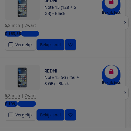
REDMI
Note 15 (128 + 6
Bekijk test
GB) - Black
6,8 inch
|
Zwart
€ 163,58
6 winkels
Vergelijk
Bekijk snel
REDMI
Note 15 5G (256 +
Bekijk test
8 GB) - Black
6,8 inch
|
Zwart
€ 199,-
5 winkels
Vergelijk
Bekijk snel