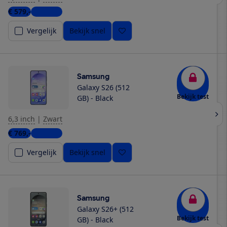
€ 579,-
4 winkels
Vergelijk
Bekijk snel
Samsung
Galaxy S26 (512
Bekijk test
GB) - Black
6,3 inch
|
Zwart
€ 769,-
6 winkels
Vergelijk
Bekijk snel
Samsung
Galaxy S26+ (512
Bekijk test
GB) - Black