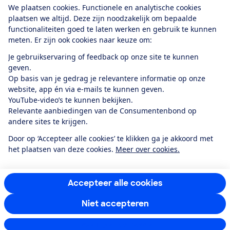
We plaatsen cookies. Functionele en analytische cookies
plaatsen we altijd. Deze zijn noodzakelijk om bepaalde
functionaliteiten goed te laten werken en gebruik te kunnen
meten. Er zijn ook cookies naar keuze om:
Alles over de
Consumentenbond-
Je gebruikservaring of feedback op onze site te kunnen
app
geven.
Op basis van je gedrag je relevantere informatie op onze
website, app én via e-mails te kunnen geven.
Algemene Voorwaarden
Privacyverklaring
YouTube-video’s te kunnen bekijken.
Cookiebeleid
Privacyvoorkeuren
Wijzigen & opzeggen
Relevante aanbiedingen van de Consumentenbond op
Toegankelijkheid
andere sites te krijgen.
RSS-feed nieuws
Facebook
Twitter
Instagram
Youtube
LinkedIn
Door op ‘Accepteer alle cookies’ te klikken ga je akkoord met
het plaatsen van deze cookies.
Meer over cookies.
12.901
consumenten
beoordelen de Consumentenbond
met gemiddeld
een
8,4
Accepteer alle cookies
Niet accepteren
Instellingen aanpassen