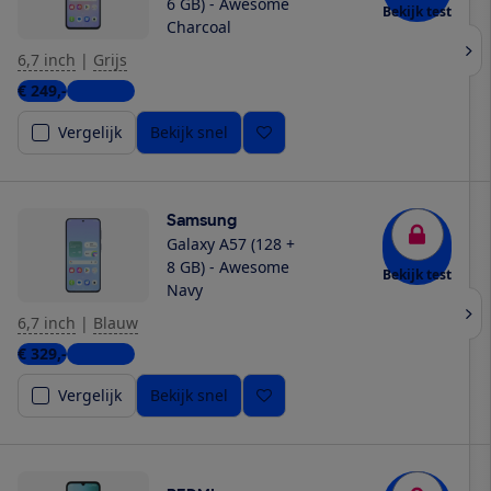
6 GB) - Awesome
Bekijk test
Charcoal
6,7 inch
|
Grijs
€ 249,-
5 winkels
Vergelijk
Bekijk snel
Samsung
Galaxy A57 (128 +
8 GB) - Awesome
Bekijk test
Navy
6,7 inch
|
Blauw
€ 329,-
6 winkels
Vergelijk
Bekijk snel