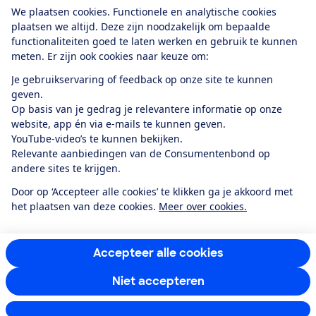
Download de app
We plaatsen cookies. Functionele en analytische cookies
plaatsen we altijd. Deze zijn noodzakelijk om bepaalde
functionaliteiten goed te laten werken en gebruik te kunnen
meten. Er zijn ook cookies naar keuze om:
Alles over de
Consumentenbond-
Je gebruikservaring of feedback op onze site te kunnen
app
geven.
Op basis van je gedrag je relevantere informatie op onze
website, app én via e-mails te kunnen geven.
Algemene Voorwaarden
Privacyverklaring
YouTube-video’s te kunnen bekijken.
Cookiebeleid
Privacyvoorkeuren
Wijzigen & opzeggen
Relevante aanbiedingen van de Consumentenbond op
Toegankelijkheid
andere sites te krijgen.
RSS-feed nieuws
Facebook
Twitter
Instagram
Youtube
LinkedIn
Door op ‘Accepteer alle cookies’ te klikken ga je akkoord met
het plaatsen van deze cookies.
Meer over cookies.
12.901
consumenten
beoordelen de Consumentenbond
met gemiddeld
een
8,4
Accepteer alle cookies
Niet accepteren
Instellingen aanpassen