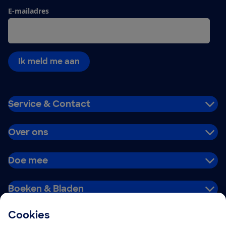
E-mailadres
Ik meld me aan
Service & Contact
Over ons
Doe mee
Boeken & Bladen
Cookies