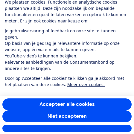
We plaatsen cookies. Functionele en analytische cookies
plaatsen we altijd. Deze zijn noodzakelijk om bepaalde
functionaliteiten goed te laten werken en gebruik te kunnen
meten. Er zijn ook cookies naar keuze om:
Alles over de
Consumentenbond-
Je gebruikservaring of feedback op onze site te kunnen
app
geven.
Op basis van je gedrag je relevantere informatie op onze
website, app én via e-mails te kunnen geven.
Algemene Voorwaarden
Privacyverklaring
YouTube-video’s te kunnen bekijken.
Cookiebeleid
Privacyvoorkeuren
Wijzigen & opzeggen
Relevante aanbiedingen van de Consumentenbond op
Toegankelijkheid
andere sites te krijgen.
RSS-feed nieuws
Facebook
Twitter
Instagram
Youtube
LinkedIn
Door op ‘Accepteer alle cookies’ te klikken ga je akkoord met
het plaatsen van deze cookies.
Meer over cookies.
12.901
consumenten
beoordelen de Consumentenbond
met gemiddeld
een
8,4
Accepteer alle cookies
Niet accepteren
Instellingen aanpassen