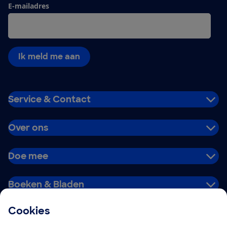
E-mailadres
Ik meld me aan
Service & Contact
Over ons
Doe mee
Boeken & Bladen
Cookies
Download de app