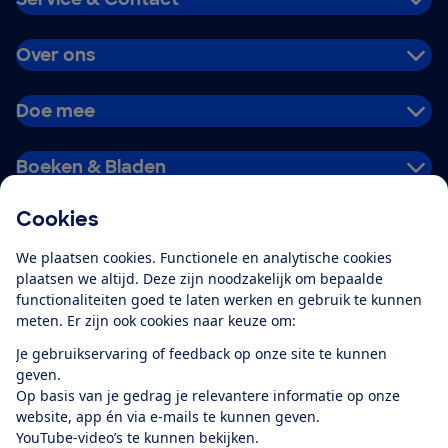
Over ons
Doe mee
Boeken & Bladen
Cookies
Download de app
We plaatsen cookies. Functionele en analytische cookies
plaatsen we altijd. Deze zijn noodzakelijk om bepaalde
functionaliteiten goed te laten werken en gebruik te kunnen
meten. Er zijn ook cookies naar keuze om:
Alles over de
Consumentenbond-
Je gebruikservaring of feedback op onze site te kunnen
app
geven.
Op basis van je gedrag je relevantere informatie op onze
website, app én via e-mails te kunnen geven.
Algemene Voorwaarden
Privacyverklaring
YouTube-video’s te kunnen bekijken.
Cookiebeleid
Privacyvoorkeuren
Wijzigen & opzeggen