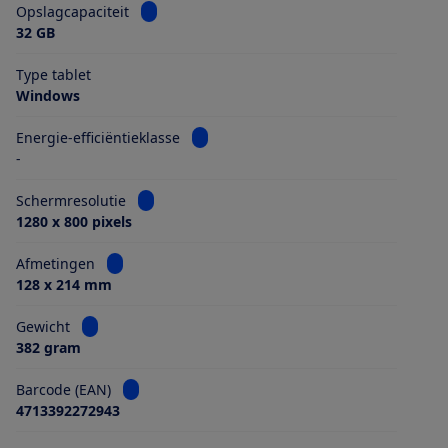
Bekijk informatie voor Opslagcapaciteit
Opslagcapaciteit
32 GB
Type tablet
Windows
Bekijk informatie voor Energie-efficiën
Energie-efficiëntieklasse
-
Bekijk informatie voor Schermresolutie
Schermresolutie
1280 x 800 pixels
Bekijk informatie voor Afmetingen
Afmetingen
128 x 214 mm
Bekijk informatie voor Gewicht
Gewicht
382 gram
Bekijk informatie voor Barcode (EAN)
Barcode (EAN)
4713392272943