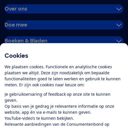
Over ons
Doe mee
Boeken & Bladen
Cookies
Download de app
We plaatsen cookies. Functionele en analytische cookies
plaatsen we altijd. Deze zijn noodzakelijk om bepaalde
functionaliteiten goed te laten werken en gebruik te kunnen
meten. Er zijn ook cookies naar keuze om:
Alles over de
Consumentenbond-
Je gebruikservaring of feedback op onze site te kunnen
app
geven.
Op basis van je gedrag je relevantere informatie op onze
website, app én via e-mails te kunnen geven.
Algemene Voorwaarden
Privacyverklaring
YouTube-video’s te kunnen bekijken.
Cookiebeleid
Privacyvoorkeuren
Wijzigen & opzeggen
Relevante aanbiedingen van de Consumentenbond op
Toegankelijkheid