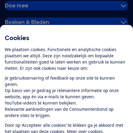
Doe mee
Boeken & Bladen
Cookies
Download de app
We plaatsen cookies. Functionele en analytische cookies
plaatsen we altijd. Deze zijn noodzakelijk om bepaalde
functionaliteiten goed te laten werken en gebruik te kunnen
meten. Er zijn ook cookies naar keuze om:
Alles over de
Consumentenbond-
Je gebruikservaring of feedback op onze site te kunnen
app
geven.
Op basis van je gedrag je relevantere informatie op onze
website, app én via e-mails te kunnen geven.
Algemene Voorwaarden
Privacyverklaring
YouTube-video’s te kunnen bekijken.
Cookiebeleid
Privacyvoorkeuren
Wijzigen & opzeggen
Relevante aanbiedingen van de Consumentenbond op
Toegankelijkheid
andere sites te krijgen.
RSS-feed nieuws
Facebook
Twitter
Instagram
Youtube
LinkedIn
Door op ‘Accepteer alle cookies’ te klikken ga je akkoord met
het plaatsen van deze cookies.
Meer over cookies.