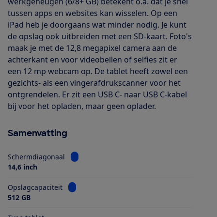
werkgeheugen (6/8+ GB) betekent o.a. dat je snel
tussen apps en websites kan wisselen. Op een
iPad heb je doorgaans wat minder nodig. Je kunt
de opslag ook uitbreiden met een SD-kaart. Foto's
maak je met de 12,8 megapixel camera aan de
achterkant en voor videobellen of selfies zit er
een 12 mp webcam op. De tablet heeft zowel een
gezichts- als een vingerafdrukscanner voor het
ontgrendelen. Er zit een USB C- naar USB C-kabel
bij voor het opladen, maar geen oplader.
Samenvatting
Bekijk informatie voor Schermdiagonaal
Schermdiagonaal
14,6 inch
Bekijk informatie voor Opslagcapaciteit
Opslagcapaciteit
512 GB