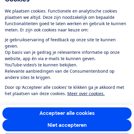
Download de app
We plaatsen cookies. Functionele en analytische cookies
plaatsen we altijd. Deze zijn noodzakelijk om bepaalde
functionaliteiten goed te laten werken en gebruik te kunnen
meten. Er zijn ook cookies naar keuze om:
Alles over de
Consumentenbond-
Je gebruikservaring of feedback op onze site te kunnen
app
geven.
Op basis van je gedrag je relevantere informatie op onze
website, app én via e-mails te kunnen geven.
Algemene Voorwaarden
Privacyverklaring
YouTube-video’s te kunnen bekijken.
Cookiebeleid
Privacyvoorkeuren
Wijzigen & opzeggen
Relevante aanbiedingen van de Consumentenbond op
Toegankelijkheid
andere sites te krijgen.
RSS-feed nieuws
Facebook
Twitter
Instagram
Youtube
LinkedIn
Door op ‘Accepteer alle cookies’ te klikken ga je akkoord met
het plaatsen van deze cookies.
Meer over cookies.
12.901
consumenten
beoordelen de Consumentenbond
met gemiddeld
een
8,4
Accepteer alle cookies
Niet accepteren