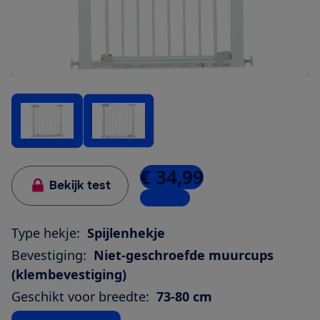
€ 34,99
Bekijk test
3 winkels
Type hekje:
Spijlenhekje
Bevestiging:
Niet-geschroefde muurcups
(klembevestiging)
Geschikt voor breedte:
73-80 cm
Bekijk alle specificaties