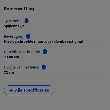
Samenvatting
Bekijk informatie voor Type hekje
Type hekje
Spijlenhekje
Bekijk informatie voor Bevestiging
Bevestiging
Niet-geschroefde muurcups (klembevestiging)
Bekijk informatie voor Geschikt voor bre
Geschikt voor breedte
73-80 cm
Bekijk informatie voor Hoogte van het hek
Hoogte van het hekje
72 cm
Alle specificaties