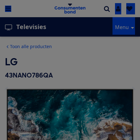
Inloggen
Televisies
Menu
Toon alle producten
LG
43NANO786QA