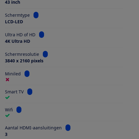
43 inch
Bekijk informatie voor Schermtype
Schermtype
LCD-LED
Bekijk informatie voor Ultra HD of HD
Ultra HD of HD
4K Ultra HD
Bekijk informatie voor Schermresolutie
Schermresolutie
3840 x 2160 pixels
Bekijk informatie voor Miniled
Miniled
Bekijk informatie voor Smart TV
Smart TV
Bekijk informatie voor Wifi
Wifi
Bekijk informatie voor Aantal HDMI
Aantal HDMI-aansluitingen
3