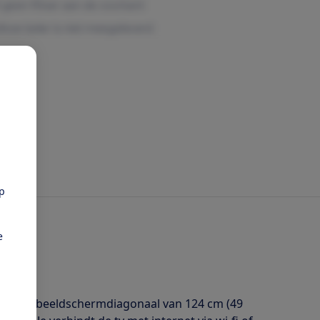
pp
e
 met een beeldschermdiagonaal van 124 cm (49