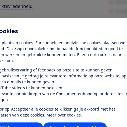
rktevredenheid
k toegang tot deze test?
ookies
Word lid
 plaatsen cookies. Functionele en analytische cookies plaatsen we
tijd. Deze zijn noodzakelijk om bepaalde functionaliteiten goed te
ten werken en gebruik te kunnen meten. Er zijn ook cookies naar
Al lid? Log in
uze om:
 gebruikservaring of feedback op onze site te kunnen geven.
 basis van je gedrag je relevantere informatie op onze website, a
 via e-mails te kunnen geven.
uTube-video’s te kunnen bekijken.
levante aanbiedingen van de Consumentenbond op andere sites t
r dit product
ijgen.
or op ‘Accepteer alle cookies’ te klikken ga je akkoord met het
even door de Consumentenbond
aatsen van deze cookies.
Meer over cookies.
49UM7050PLF uit 2020 is een 4K Ultra HD lcd-led televisie