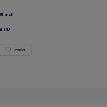
49 inch
ra HD
Favoriet
LG 49UM7050PLF toevoegen aan je favorieten