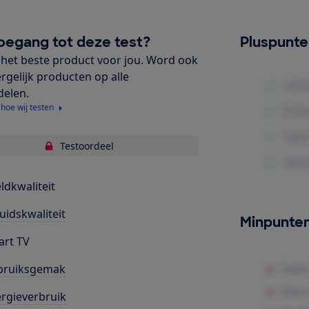
oegang tot deze test?
Pluspunt
het beste product voor jou. Word ook
ergelijk producten op alle
delen.
 hoe wij testen
Testoordeel
ldkwaliteit
uidskwaliteit
Minpunte
rt TV
bruiksgemak
rgieverbruik