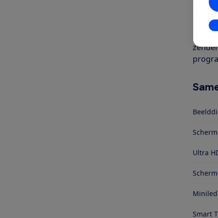
inch). 
een ka
kijken 
In
satell
zenders
progra
Same
Beelddi
Scherm
Ultra H
Schermr
Miniled
Smart 