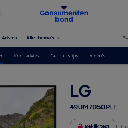
Homepage van de Consumentenbond
h Advies
Alle thema's
Ac
er
Koopadvies
Gebruikstips
Video's
LG
49UM7050PLF
Bekijk test
Pri