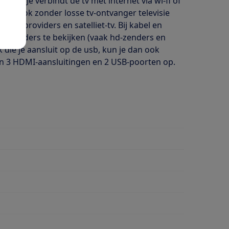
ube. Je verbindt de tv met internet via wi-fi of
kunt ook zonder losse tv-ontvanger televisie
el-tv providers en satelliet-tv. Bij kabel en
rde zenders te bekijken (vaak hd-zenders en
k die je aansluit op de usb, kun je dan ook
en 3 HDMI-aansluitingen en 2 USB-poorten op.