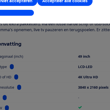
Het is een Smart TV met onder meer apps voor Netflix en Yout
Niet accepteren
Accepteer alle cookies
bel. Verder is deze tv geschikt voor HDR-beeldmateriaal. Je 
bij Digitenne (alleen NPO1, 2, 3 en een regionale zender), kab
stellingen aanpassen
iet heb je wel een CI+ module in de tv nodig om de gecodee
 uit extra pakketten). Via een losse harde schijf of usb-stic
mma's opnemen, live tv pauzeren en terugspoelen. Er zitt
nvatting
agonaal (inch)
49 inch
Bekijk informatie voor Schermtype
type
LCD-LED
Bekijk informatie voor Ultra HD of HD
D of HD
4K Ultra HD
Bekijk informatie voor Schermresolutie
esolutie
3840 x 2160 pixels
Bekijk informatie voor Miniled
-
Bekijk informatie voor Smart TV
TV