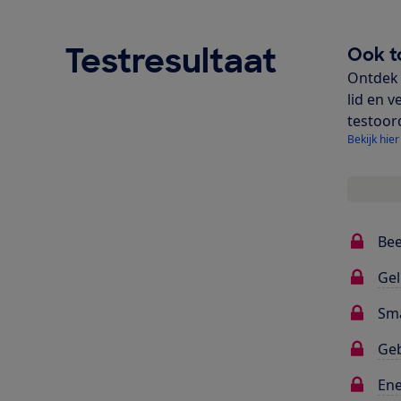
Testresultaat
Ook t
Ontdek 
lid en v
testoor
Bekijk hier
Bee
Gel
Sma
Ge
Ene