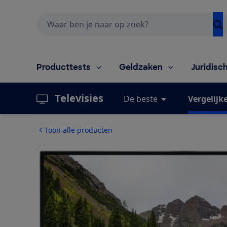
Zoeken
Producttests
Geldzaken
Juridisc
Televisies
De beste
Vergelijk
Toon alle producten