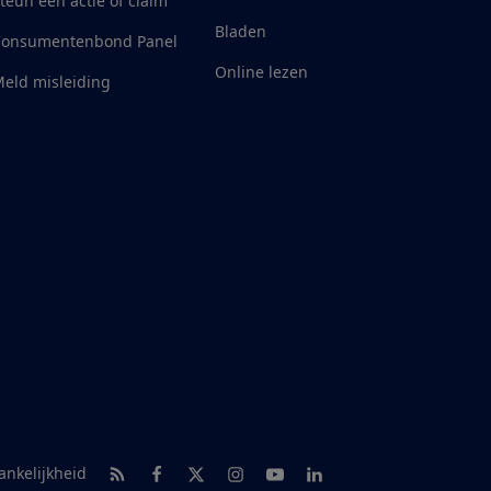
teun een actie of claim
Bladen
Consumentenbond Panel
Online lezen
eld misleiding
RSS-feed nieuws
Facebook
Twitter
Instagram
Youtube
LinkedIn
ankelijkheid