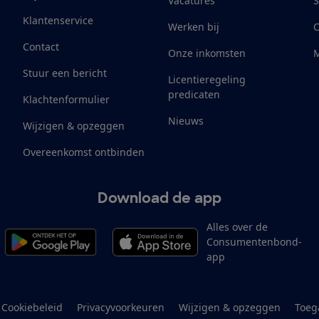
Vacatures
S
Klantenservice
Werken bij
Contact
Onze inkomsten
M
Stuur een bericht
Licentieregeling
predicaten
Klachtenformulier
Nieuws
Wijzigen & opzeggen
Overeenkomst ontbinden
Download de app
Alles over de
Consumentenbond-
app
Cookiebeleid
Privacyvoorkeuren
Wijzigen & opzeggen
Toeg