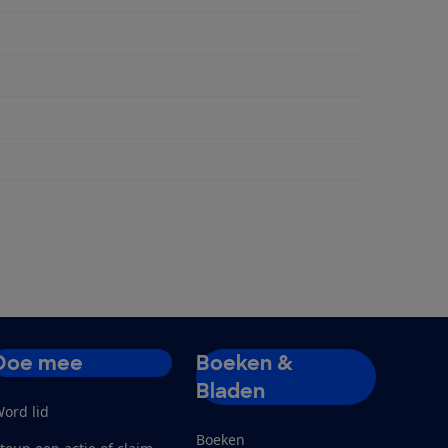
ngen
Doe mee
Boeken &
Bladen
ord lid
Boeken