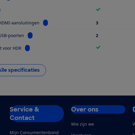
kijk informatie voor Wifi
Bekijk informatie voor Aantal HDMI-aansluiti
HDMI-aansluitingen
3
Bekijk informatie voor Aantal USB-poorten
USB-poorten
2
Bekijk informatie voor Geschikt voor HDR
t voor HDR
Alle specificaties
Service &
Over ons
Contact
Wie zijn we
W
Mijn Consumentenbond