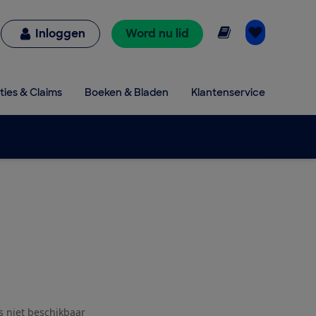
Online lezen
Inloggen
Word nu lid
ties & Claims
Boeken & Bladen
Klantenservice
js niet beschikbaar