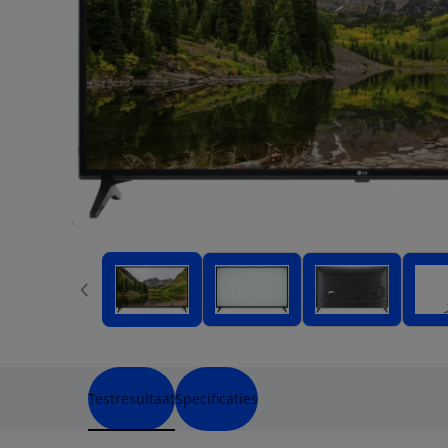
Testresultaat
Specificaties