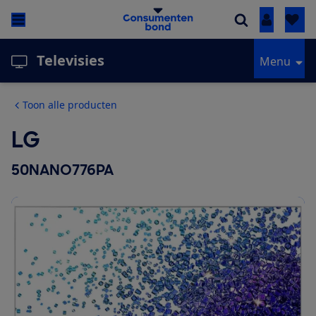
Inloggen
Televisies
Menu
Toon alle producten
LG
50NANO776PA