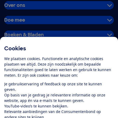
Over ons
Doe mee
Boeken & Bladen
Cookies
Download de app
We plaatsen cookies. Functionele en analytische cookies
plaatsen we altijd. Deze zijn noodzakelijk om bepaalde
functionaliteiten goed te laten werken en gebruik te kunnen
meten. Er zijn ook cookies naar keuze om:
Alles over de
Consumentenbond-
Je gebruikservaring of feedback op onze site te kunnen
app
geven.
Op basis van je gedrag je relevantere informatie op onze
website, app én via e-mails te kunnen geven.
Algemene Voorwaarden
Privacyverklaring
YouTube-video’s te kunnen bekijken.
Cookiebeleid
Privacyvoorkeuren
Wijzigen & opzeggen
Relevante aanbiedingen van de Consumentenbond op
Toegankelijkheid
andere sites te krijgen.