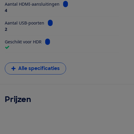
Bekijk informatie voor Aantal HDMI
Aantal HDMI-aansluitingen
4
Bekijk informatie voor Aantal USB-poorten
Aantal USB-poorten
2
Bekijk informatie voor Geschikt voor HDR
Geschikt voor HDR
Alle specificaties
Prijzen