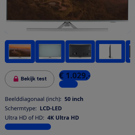
€ 1.029,-
Bekijk test
1 winkel
Beelddiagonaal (inch):
50 inch
Schermtype:
LCD-LED
Ultra HD of HD:
4K Ultra HD
Bekijk alle specificaties