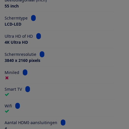
55 inch
Bekijk informatie voor Schermtype
Schermtype
LCD-LED
Bekijk informatie voor Ultra HD of HD
Ultra HD of HD
4K Ultra HD
Bekijk informatie voor Schermresolutie
Schermresolutie
3840 x 2160 pixels
Bekijk informatie voor Miniled
Miniled
Bekijk informatie voor Smart TV
Smart TV
Bekijk informatie voor Wifi
Wifi
Bekijk informatie voor Aantal HDMI
Aantal HDMI-aansluitingen
4