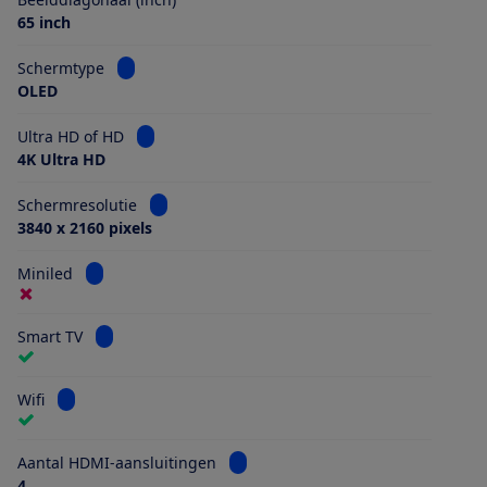
65 inch
Bekijk informatie voor Schermtype
Schermtype
OLED
Bekijk informatie voor Ultra HD of HD
Ultra HD of HD
4K Ultra HD
Bekijk informatie voor Schermresolutie
Schermresolutie
3840 x 2160 pixels
Bekijk informatie voor Miniled
Miniled
Bekijk informatie voor Smart TV
Smart TV
Bekijk informatie voor Wifi
Wifi
Bekijk informatie voor Aantal HDMI
Aantal HDMI-aansluitingen
4