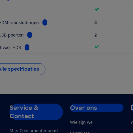
kijk informatie voor Wifi
Bekijk informatie voor Aantal HDMI-aansluiti
HDMI-aansluitingen
4
Bekijk informatie voor Aantal USB-poorten
USB-poorten
2
Bekijk informatie voor Geschikt voor HDR
t voor HDR
Alle specificaties
Service &
Over ons
Contact
Wie zijn we
W
Mijn Consumentenbond