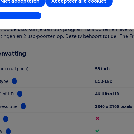
Het is een smart-tv met onder meer apps voor Netflix en Yout
Niet accepteren
Accepteer alle cookies
bel. Verder is deze tv geschikt voor HDR-beeldmateriaal. Je 
bij Digitenne, kabel-tv en satelliet-tv providers. Je hebt we
stellingen aanpassen
rde zenders te bekijken. Deze is verkrijgbaar bij je provider
it op de usb, kun je dan ook programma's opnemen, live tv
itingen en 2 usb-poorten op. Deze tv behoort tot de "The 
nvatting
agonaal (inch)
55 inch
Bekijk informatie voor Schermtype
type
LCD-LED
Bekijk informatie voor Ultra HD of HD
D of HD
4K Ultra HD
Bekijk informatie voor Schermresolutie
esolutie
3840 x 2160 pixels
Bekijk informatie voor Miniled
Bekijk informatie voor Smart TV
TV