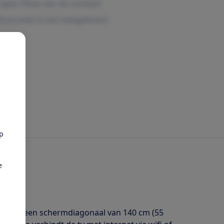
pp
e
sie met een schermdiagonaal van 140 cm (55