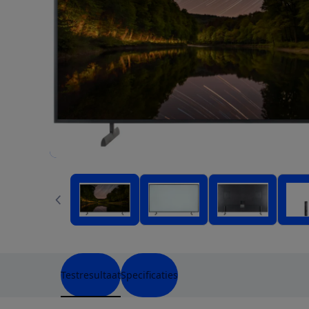
Testresultaat
Specificaties