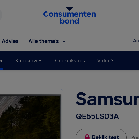
Homepage van de Consumentenbond
h Advies
Alle thema's
Ac
er
Koopadvies
Gebruikstips
Video's
Samsu
QE55LS03A
Bekijk test
Pri