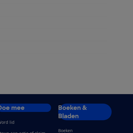
ngen
Doe mee
Boeken &
Bladen
ord lid
Boeken