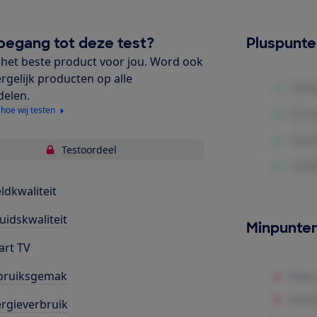
oegang tot deze test?
Pluspunt
het beste product voor jou. Word ook
ergelijk producten op alle
delen.
 hoe wij testen
Testoordeel
ldkwaliteit
uidskwaliteit
Minpunte
rt TV
bruiksgemak
rgieverbruik