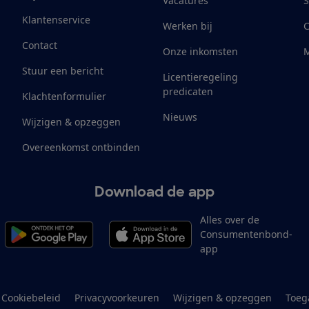
Vacatures
S
Klantenservice
Werken bij
Contact
Onze inkomsten
M
Stuur een bericht
Licentieregeling
predicaten
Klachtenformulier
Nieuws
Wijzigen & opzeggen
Overeenkomst ontbinden
Download de app
Alles over de
Consumentenbond-
app
Cookiebeleid
Privacyvoorkeuren
Wijzigen & opzeggen
Toeg