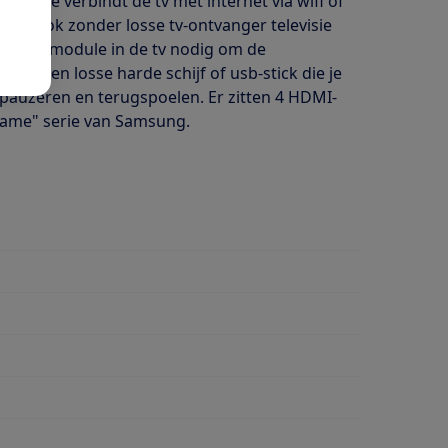
ube. Je verbindt de tv met internet via wifi of
kunt ook zonder losse tv-ontvanger televisie
l een CI+ module in de tv nodig om de
. Via een losse harde schijf of usb-stick die je
 pauzeren en terugspoelen. Er zitten 4 HDMI-
Frame" serie van Samsung.