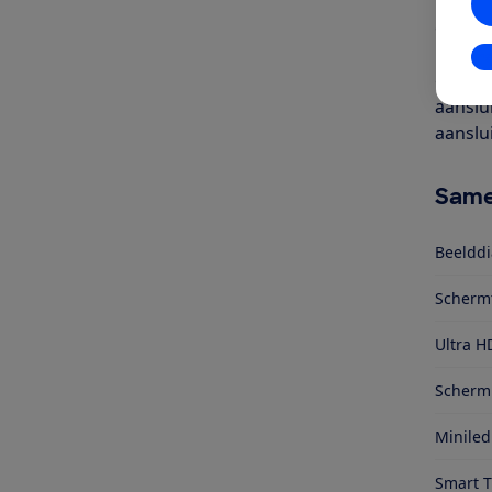
inch). 
een ka
kijken 
In
gecodee
aanslu
aanslu
Same
Beelddi
Scherm
Ultra H
Schermr
Miniled
Smart 