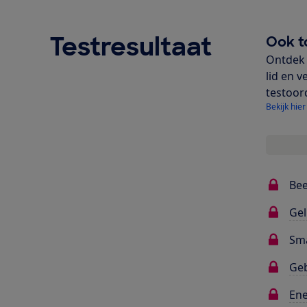
Testresultaat
Ook t
Ontdek 
lid en v
testoor
Bekijk hier
Bee
Gel
Sma
Ge
Ene