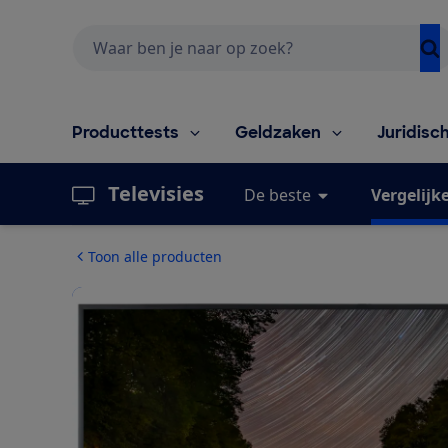
Zoeken
Producttests
Geldzaken
Juridisc
Televisies
De beste
Vergelijk
Toon alle producten