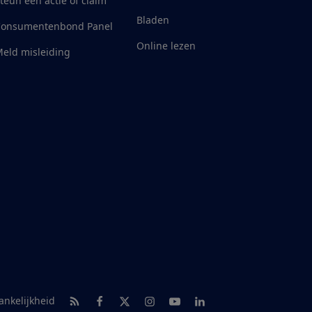
teun een actie of claim
Bladen
Consumentenbond Panel
Online lezen
eld misleiding
RSS-feed nieuws
Facebook
Twitter
Instagram
Youtube
LinkedIn
ankelijkheid