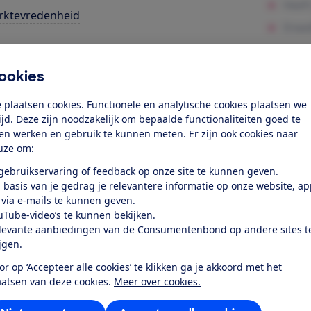
rktevredenheid
k toegang tot deze test?
ookies
Word lid
 plaatsen cookies. Functionele en analytische cookies plaatsen we
tijd. Deze zijn noodzakelijk om bepaalde functionaliteiten goed te
ten werken en gebruik te kunnen meten. Er zijn ook cookies naar
Al lid? Log in
uze om:
 gebruikservaring of feedback op onze site te kunnen geven.
 basis van je gedrag je relevantere informatie op onze website, a
 via e-mails te kunnen geven.
uTube-video’s te kunnen bekijken.
levante aanbiedingen van de Consumentenbond op andere sites t
r dit product
ijgen.
or op ‘Accepteer alle cookies’ te klikken ga je akkoord met het
even door de Consumentenbond
aatsen van deze cookies.
Meer over cookies.
sung QE55LS03A uit 2021 is een 4K Ultra HD lcd-led televi