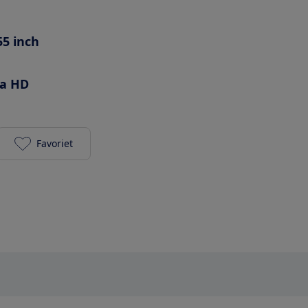
55 inch
ra HD
Favoriet
Samsung QE55LS03A toevoegen aan je favorieten