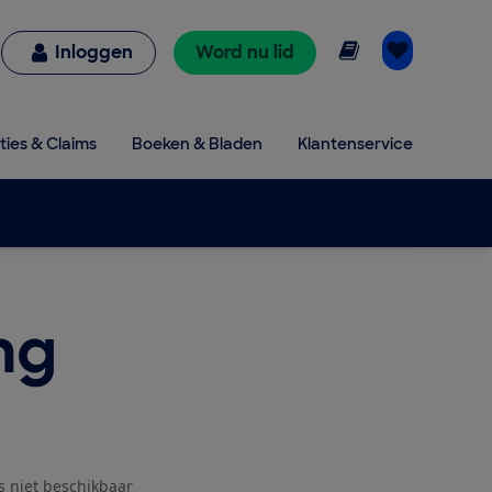
Online lezen
Inloggen
Word nu lid
ties & Claims
Boeken & Bladen
Klantenservice
ng
js niet beschikbaar