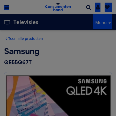
Inloggen
Televisies
Menu
Toon alle producten
Samsung
QE55Q67T