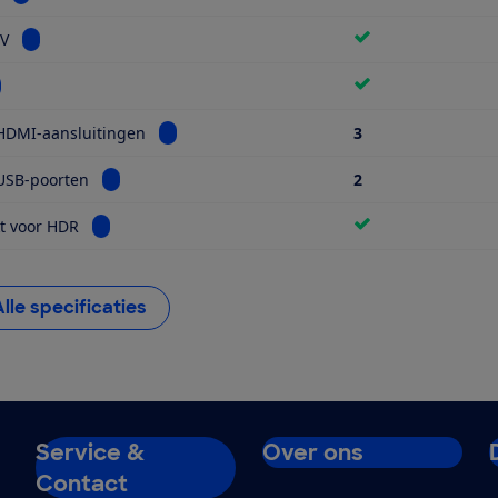
Bekijk informatie voor Smart TV
TV
kijk informatie voor Wifi
Bekijk informatie voor Aantal HDMI-aansluiti
HDMI-aansluitingen
3
Bekijk informatie voor Aantal USB-poorten
USB-poorten
2
Bekijk informatie voor Geschikt voor HDR
t voor HDR
Alle specificaties
Service &
Over ons
Contact