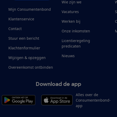
Wie zijn we
W
Mijn Consumentenbond
Vacatures
S
Klantenservice
Werken bij
Contact
Onze inkomsten
M
Stuur een bericht
Licentieregeling
predicaten
Klachtenformulier
Nieuws
Wijzigen & opzeggen
Overeenkomst ontbinden
Download de app
Alles over de
Consumentenbond-
app