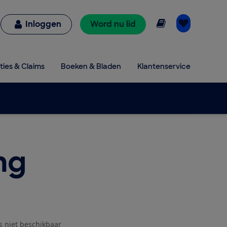
Online lezen
Inloggen
Word nu lid
ties & Claims
Boeken & Bladen
Klantenservice
ng
js niet beschikbaar