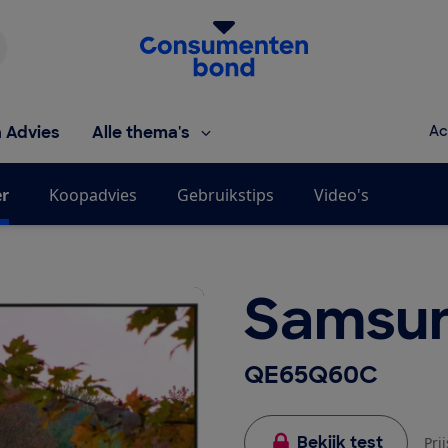
Homepage van de Consumentenbond
h Advies
Alle thema's
Ac
er
Koopadvies
Gebruikstips
Video's
Samsu
QE65Q60C
Bekijk test
Pri