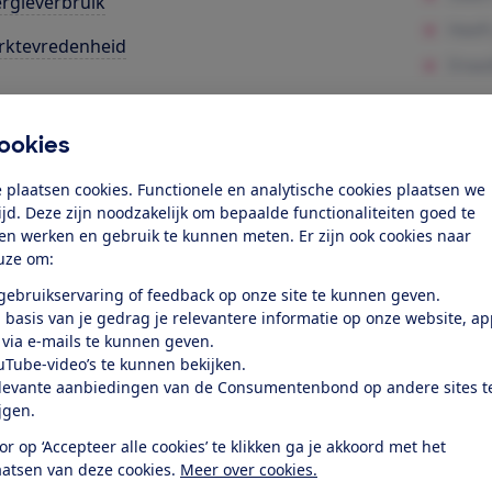
rgieverbruik
rktevredenheid
k toegang tot deze test?
ookies
Word lid
 plaatsen cookies. Functionele en analytische cookies plaatsen we
tijd. Deze zijn noodzakelijk om bepaalde functionaliteiten goed te
ten werken en gebruik te kunnen meten. Er zijn ook cookies naar
Al lid? Log in
uze om:
 gebruikservaring of feedback op onze site te kunnen geven.
 basis van je gedrag je relevantere informatie op onze website, a
 via e-mails te kunnen geven.
uTube-video’s te kunnen bekijken.
levante aanbiedingen van de Consumentenbond op andere sites t
r dit product
ijgen.
or op ‘Accepteer alle cookies’ te klikken ga je akkoord met het
even door de Consumentenbond
aatsen van deze cookies.
Meer over cookies.
sung QE65Q60C is een lcd-led-tv met een schermdiagonaal 