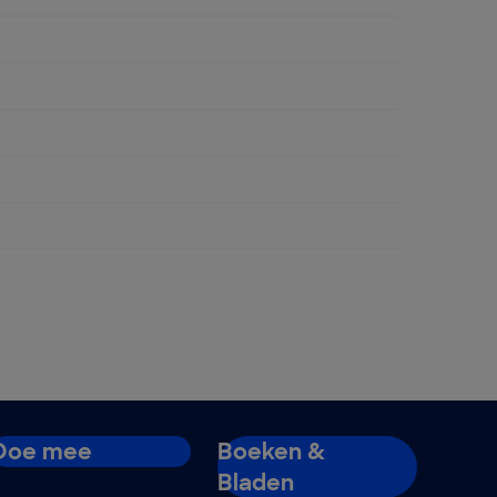
ngen
Doe mee
Boeken &
Bladen