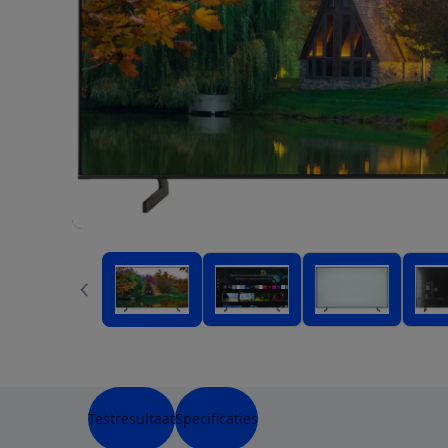
Testresultaat
Specificaties