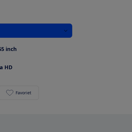
65 inch
ra HD
Favoriet
Samsung QE65Q60C toevoegen aan je favorieten