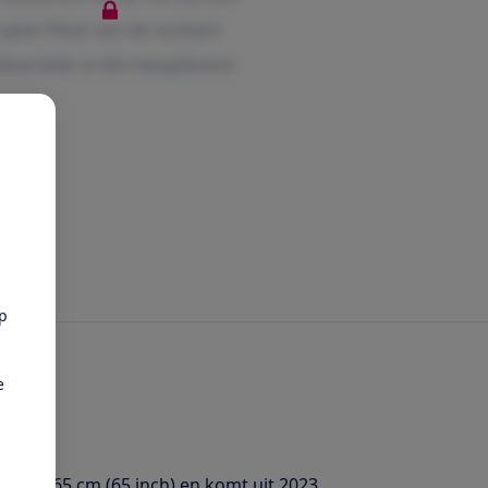
pp
e
van 165 cm (65 inch) en komt uit 2023.