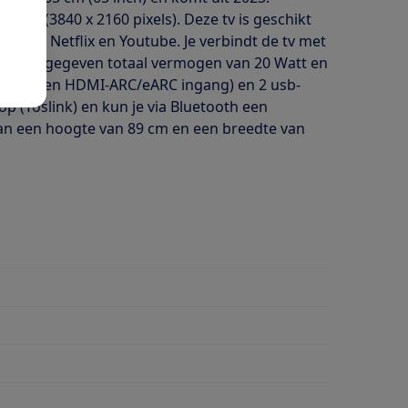
utie (3840 x 2160 pixels). Deze tv is geschikt
 voor Netflix en Youtube. Je verbindt de tv met
et een opgegeven totaal vermogen van 20 Watt en
onder een HDMI-ARC/eARC ingang) en 2 usb-
op (Toslink) en kun je via Bluetooth een
dan een hoogte van 89 cm en een breedte van