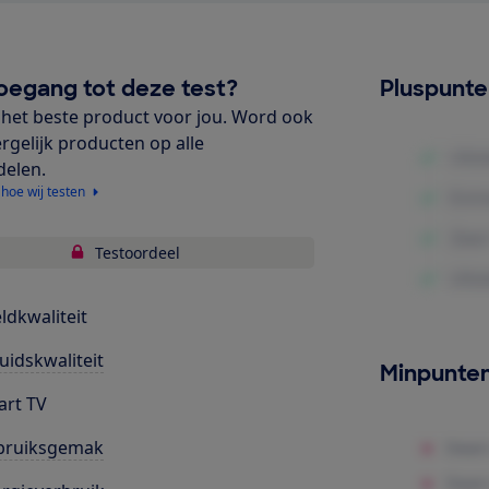
oegang tot deze test?
Pluspunt
het beste product voor jou. Word ook
ergelijk producten op alle
delen.
 hoe wij testen
Testoordeel
ldkwaliteit
uidskwaliteit
Minpunte
rt TV
bruiksgemak