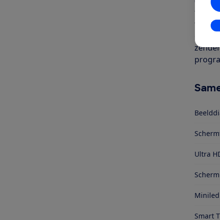
(65 in
fi of 
televis
In
en sat
zenders
progra
Same
Beelddi
Scherm
Ultra H
Schermr
Miniled
Smart 