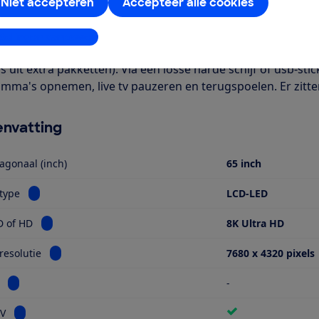
ch). Het is een Smart TV met onder meer apps voor Netflix en
Niet accepteren
Accepteer alle cookies
een kabel. Verder is deze tv geschikt voor HDR-beeldmateriaa
ie kijken bij Digitenne (alleen NPO1, 2, 3 en een regionale zen
stellingen aanpassen
elliet heb je wel een CI+ module in de tv nodig om de geco
 uit extra pakketten). Via een losse harde schijf of usb-stic
mma's opnemen, live tv pauzeren en terugspoelen. Er zitt
nvatting
agonaal (inch)
65 inch
Bekijk informatie voor Schermtype
type
LCD-LED
Bekijk informatie voor Ultra HD of HD
D of HD
8K Ultra HD
Bekijk informatie voor Schermresolutie
esolutie
7680 x 4320 pixels
Bekijk informatie voor Miniled
-
Bekijk informatie voor Smart TV
TV