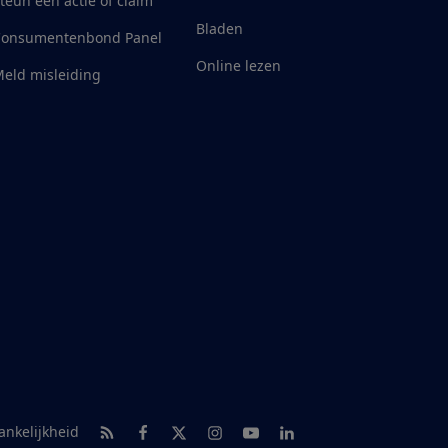
teun een actie of claim
Bladen
Consumentenbond Panel
Online lezen
eld misleiding
RSS-feed nieuws
Facebook
Twitter
Instagram
Youtube
LinkedIn
ankelijkheid