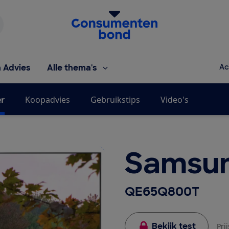
Homepage van de Consumentenbond
h Advies
Alle thema's
Ac
er
Koopadvies
Gebruikstips
Video's
Samsu
QE65Q800T
Bekijk test
Pri