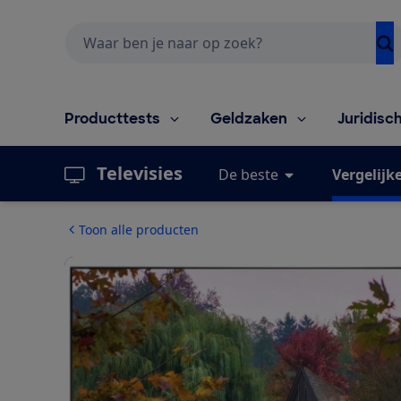
Zoeken
Producttests
Geldzaken
Juridisc
Televisies
De beste
Vergelijk
Toon alle producten