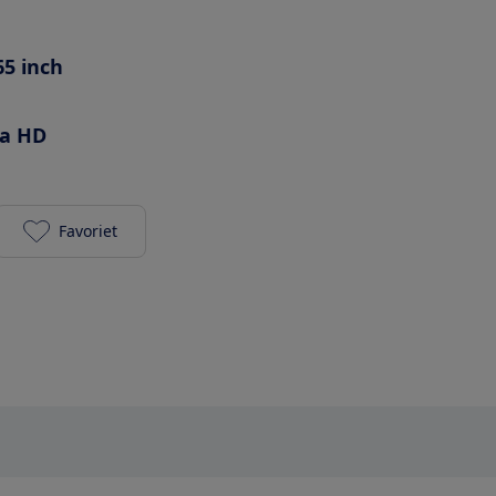
65 inch
ra HD
Favoriet
Samsung QE65Q800T toevoegen aan je favorieten