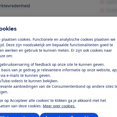
rktevredenheid
k toegang tot deze test?
ookies
Word lid
 plaatsen cookies. Functionele en analytische cookies plaatsen we
tijd. Deze zijn noodzakelijk om bepaalde functionaliteiten goed te
ten werken en gebruik te kunnen meten. Er zijn ook cookies naar
Al lid? Log in
uze om:
 gebruikservaring of feedback op onze site te kunnen geven.
 basis van je gedrag je relevantere informatie op onze website, a
 via e-mails te kunnen geven.
uTube-video’s te kunnen bekijken.
levante aanbiedingen van de Consumentenbond op andere sites t
r dit product
ijgen.
or op ‘Accepteer alle cookies’ te klikken ga je akkoord met het
even door de Consumentenbond
aatsen van deze cookies.
Meer over cookies.
sung QE65Q800T uit 2020 is een 8K Ultra HD lcd-led telev