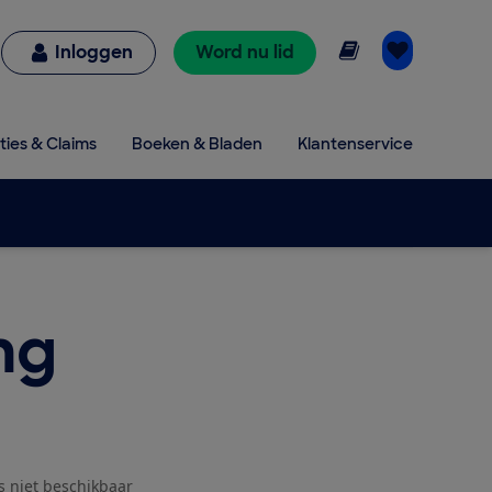
Online lezen
Inloggen
Word nu lid
ties & Claims
Boeken & Bladen
Klantenservice
ng
js niet beschikbaar