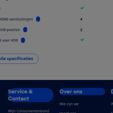
kijk informatie voor Wifi
Bekijk informatie voor Aantal HDMI-aansluiti
HDMI-aansluitingen
4
Bekijk informatie voor Aantal USB-poorten
USB-poorten
2
Bekijk informatie voor Geschikt voor HDR
t voor HDR
Alle specificaties
Service &
Over ons
Contact
Wie zijn we
W
Mijn Consumentenbond