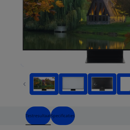
Testresultaat
Specificaties