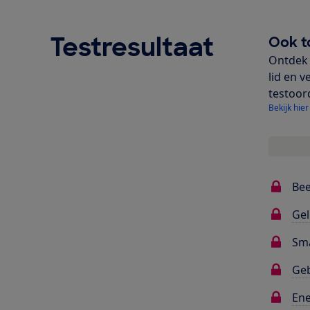
Testresultaat
Ook t
Ontdek 
lid en v
testoor
Bekijk hier
Bee
Gel
Sma
Ge
Ene