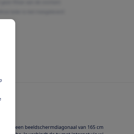
pp
e
isie met een beeldschermdiagonaal van 165 cm