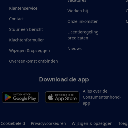
Vacatures
S
Klantenservice
Werken bij
Contact
Onze inkomsten
M
Stuur een bericht
Licentieregeling
predicaten
Klachtenformulier
Nieuws
Wijzigen & opzeggen
Overeenkomst ontbinden
Download de app
Alles over de
Consumentenbond-
app
Cookiebeleid
Privacyvoorkeuren
Wijzigen & opzeggen
Toeg