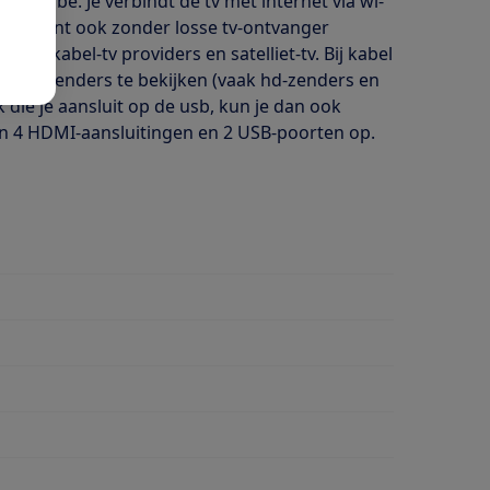
 Youtube. Je verbindt de tv met internet via wi-
l. Je kunt ook zonder losse tv-ontvanger
der), kabel-tv providers en satelliet-tv. Bij kabel
deerde zenders te bekijken (vaak hd-zenders en
k die je aansluit op de usb, kun je dan ook
en 4 HDMI-aansluitingen en 2 USB-poorten op.