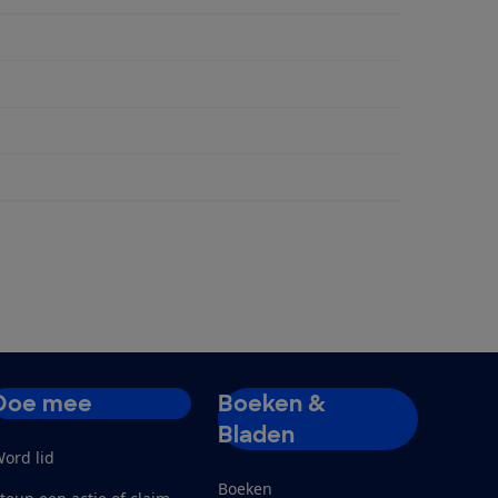
ngen
Doe mee
Boeken &
Bladen
ord lid
Boeken