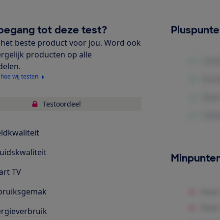
oegang tot deze test?
Pluspunt
het beste product voor jou. Word ook
ergelijk producten op alle
delen.
 hoe wij testen
Testoordeel
ldkwaliteit
uidskwaliteit
Minpunte
rt TV
bruiksgemak
rgieverbruik