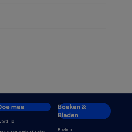
ngen
Doe mee
Boeken &
Bladen
ord lid
Boeken