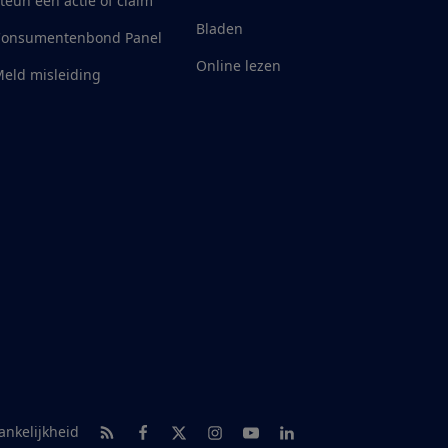
teun een actie of claim
Bladen
Consumentenbond Panel
Online lezen
eld misleiding
RSS-feed nieuws
Facebook
Twitter
Instagram
Youtube
LinkedIn
ankelijkheid