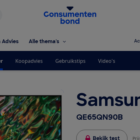
Homepage van de Consumentenbond
h Advies
Alle thema's
Ac
er
Koopadvies
Gebruikstips
Video's
Samsu
QE65QN90B
Bekijk test
Pri