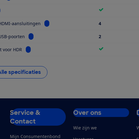
kijk informatie voor Wifi
Bekijk informatie voor Aantal HDMI-aansluiti
HDMI-aansluitingen
4
Bekijk informatie voor Aantal USB-poorten
USB-poorten
2
Bekijk informatie voor Geschikt voor HDR
t voor HDR
Alle specificaties
Service &
Over ons
Contact
Wie zijn we
W
Mijn Consumentenbond