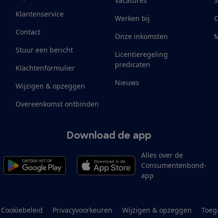
Vacatures
S
Klantenservice
Werken bij
Contact
Onze inkomsten
M
Stuur een bericht
Licentieregeling
predicaten
Klachtenformulier
Nieuws
Wijzigen & opzeggen
Overeenkomst ontbinden
Download de app
Alles over de
Consumentenbond-
app
Cookiebeleid
Privacyvoorkeuren
Wijzigen & opzeggen
Toeg