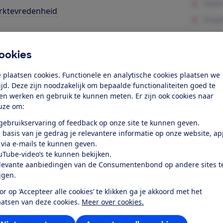
rktevredenheid
k toegang tot deze test?
ookies
Word lid
 plaatsen cookies. Functionele en analytische cookies plaatsen we
tijd. Deze zijn noodzakelijk om bepaalde functionaliteiten goed te
ten werken en gebruik te kunnen meten. Er zijn ook cookies naar
Al lid? Log in
uze om:
 gebruikservaring of feedback op onze site te kunnen geven.
 basis van je gedrag je relevantere informatie op onze website, a
 via e-mails te kunnen geven.
uTube-video’s te kunnen bekijken.
levante aanbiedingen van de Consumentenbond op andere sites t
r dit product
ijgen.
or op ‘Accepteer alle cookies’ te klikken ga je akkoord met het
even door de Consumentenbond
aatsen van deze cookies.
Meer over cookies.
sung QE65QN90B uit 2022 is een 4K Ultra HD lcd-led telev