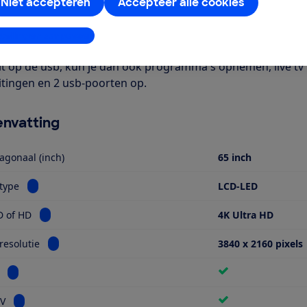
Het is een smart-tv met onder meer apps voor Netflix en Yout
Niet accepteren
Accepteer alle cookies
bel. Verder is deze tv geschikt voor HDR-beeldmateriaal. Je 
bij Digitenne, kabel-tv en satelliet-tv providers. Je hebt we
stellingen aanpassen
rde zenders te bekijken. Deze is verkrijgbaar bij je provider
it op de usb, kun je dan ook programma's opnemen, live tv
itingen en 2 usb-poorten op.
nvatting
agonaal (inch)
65 inch
Bekijk informatie voor Schermtype
type
LCD-LED
Bekijk informatie voor Ultra HD of HD
D of HD
4K Ultra HD
Bekijk informatie voor Schermresolutie
esolutie
3840 x 2160 pixels
Bekijk informatie voor Miniled
Bekijk informatie voor Smart TV
TV