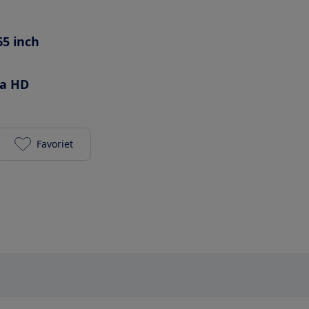
65 inch
ra HD
Favoriet
Samsung QE65QN90B toevoegen aan je favorieten