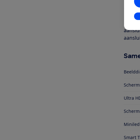
inch). 
een ka
kijken 
In
gecodee
aanslu
aanslu
Same
Beelddi
Scherm
Ultra H
Schermr
Miniled
Smart 