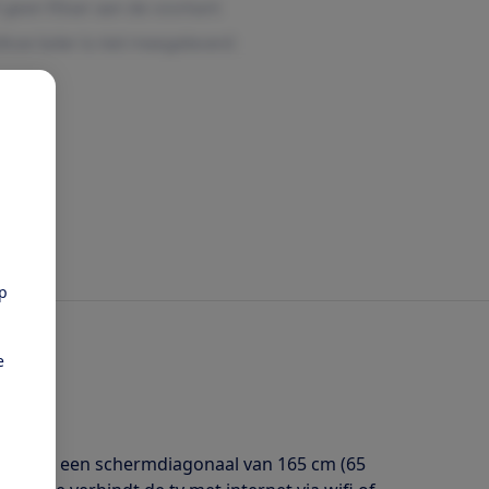
pp
e
isie met een schermdiagonaal van 165 cm (65