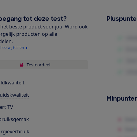
oegang tot deze test?
Pluspunt
het beste product voor jou. Word ook
ergelijk producten op alle
delen.
 hoe wij testen
Testoordeel
ldkwaliteit
uidskwaliteit
Minpunte
rt TV
bruiksgemak
rgieverbruik