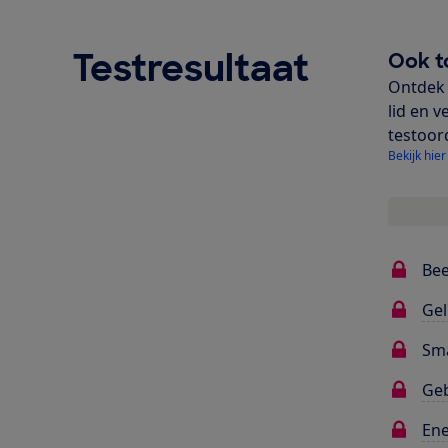
Testresultaat
Ook t
Ontdek 
lid en v
testoor
Bekijk hier
Bee
Gel
Sma
Ge
Ene