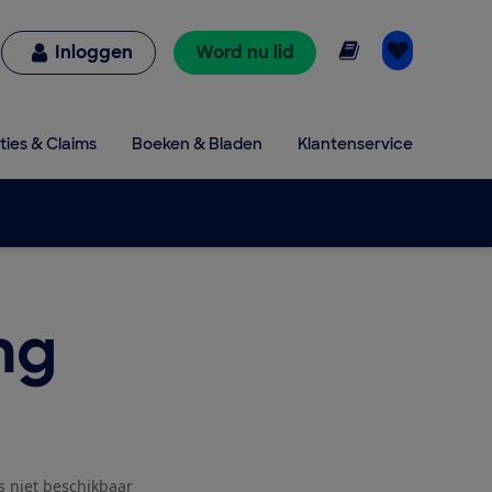
Online lezen
Inloggen
Word nu lid
ties & Claims
Boeken & Bladen
Klantenservice
ng
js niet beschikbaar