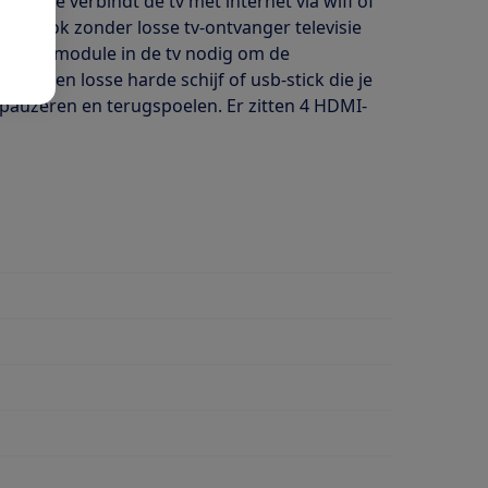
ube. Je verbindt de tv met internet via wifi of
kunt ook zonder losse tv-ontvanger televisie
l een CI+ module in de tv nodig om de
. Via een losse harde schijf of usb-stick die je
 pauzeren en terugspoelen. Er zitten 4 HDMI-