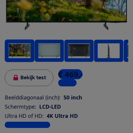
€ 469,-
Bekijk test
1 winkel
Beelddiagonaal (inch):
50 inch
Schermtype:
LCD-LED
Ultra HD of HD:
4K Ultra HD
Bekijk alle specificaties