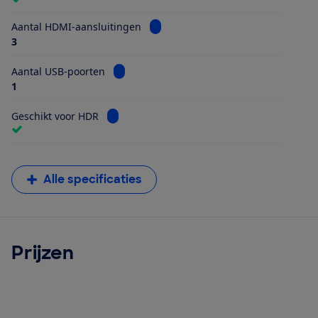
Bekijk informatie voor Aantal HDMI
Aantal HDMI-aansluitingen
3
Bekijk informatie voor Aantal USB-poorten
Aantal USB-poorten
1
Bekijk informatie voor Geschikt voor HDR
Geschikt voor HDR
Alle specificaties
Prijzen