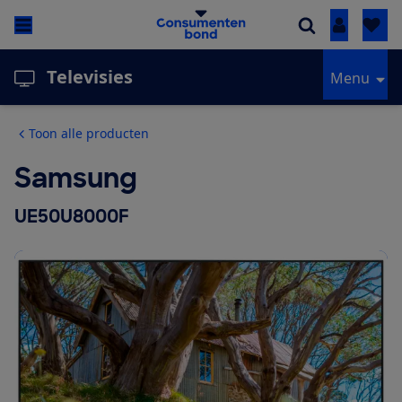
Inloggen
Televisies
Menu
Toon alle producten
Samsung
UE50U8000F