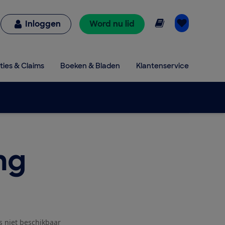
Online lezen
Inloggen
Word nu lid
ties & Claims
Boeken & Bladen
Klantenservice
ng
js niet beschikbaar