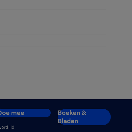
ngen
Doe mee
Boeken &
Bladen
ord lid