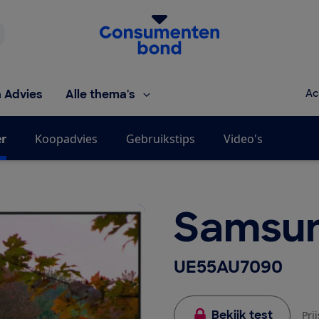
Homepage van de Consumentenbond
h Advies
Alle thema's
Ac
er
Koopadvies
Gebruikstips
Video's
Samsu
UE55AU7090
Bekijk test
Pri