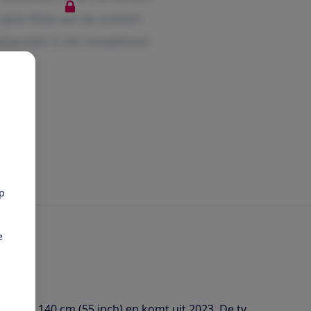
pp
e
 van 140 cm (55 inch) en komt uit 2023. De tv