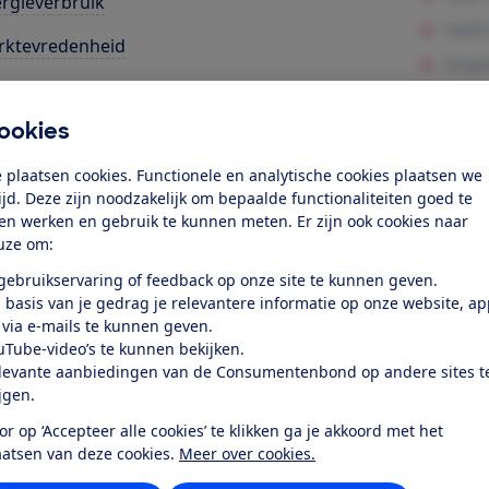
rgieverbruik
rktevredenheid
k toegang tot deze test?
ookies
 plaatsen cookies. Functionele en analytische cookies plaatsen we
Word lid
tijd. Deze zijn noodzakelijk om bepaalde functionaliteiten goed te
ten werken en gebruik te kunnen meten. Er zijn ook cookies naar
Al lid? Log in
uze om:
 gebruikservaring of feedback op onze site te kunnen geven.
 basis van je gedrag je relevantere informatie op onze website, a
 via e-mails te kunnen geven.
uTube-video’s te kunnen bekijken.
levante aanbiedingen van de Consumentenbond op andere sites t
ijgen.
r dit product
or op ‘Accepteer alle cookies’ te klikken ga je akkoord met het
even door de Consumentenbond
aatsen van deze cookies.
Meer over cookies.
sung UE55AU7090 is een lcd-led-tv met een schermdiagonaal