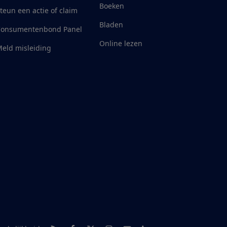
Boeken
teun een actie of claim
Bladen
Consumentenbond Panel
Online lezen
eld misleiding