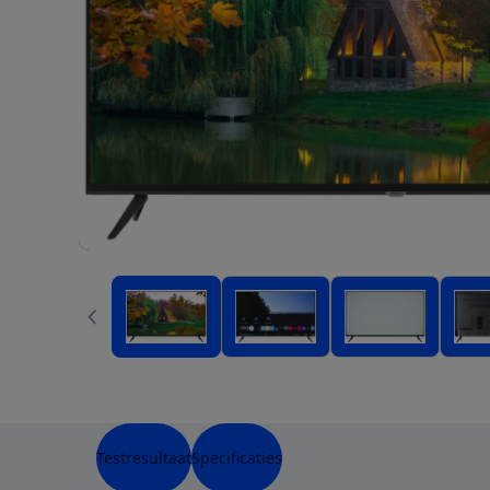
Testresultaat
Specificaties