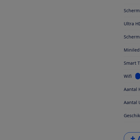
Scherm
Ultra H
Schermr
Miniled
Smart 
Be
Wifi
Aantal 
Aantal 
Geschik