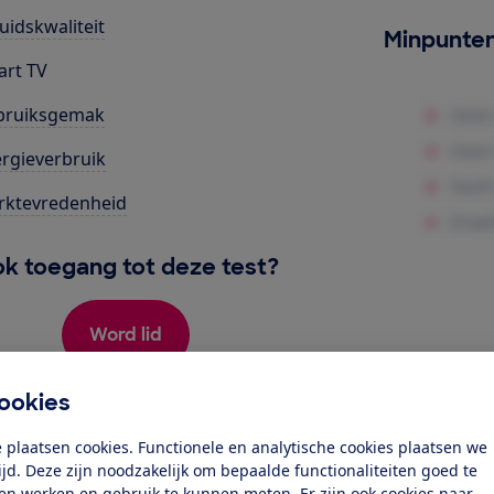
uidskwaliteit
Minpunte
rt TV
bruiksgemak
rgieverbruik
rktevredenheid
k toegang tot deze test?
Word lid
ookies
Al lid? Log in
 plaatsen cookies. Functionele en analytische cookies plaatsen we
tijd. Deze zijn noodzakelijk om bepaalde functionaliteiten goed te
ten werken en gebruik te kunnen meten. Er zijn ook cookies naar