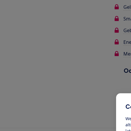
Gel
Sma
Ge
Ene
Me
Oo
C
We
al
la