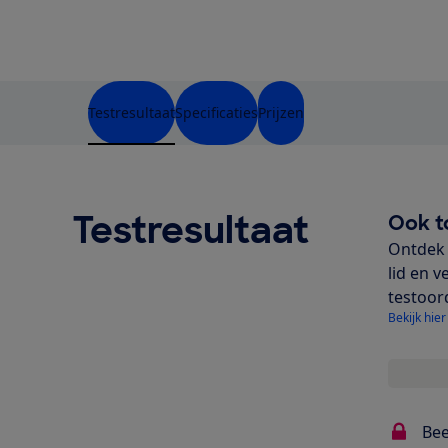
Testresultaat
Specificaties
Prijzen
Testresultaat
Ook t
Ontdek 
lid en v
testoor
Bekijk hier
Bee