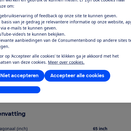
uze om:
 gebruikservaring of feedback op onze site te kunnen geven.
r dit product
 basis van je gedrag je relevantere informatie op onze website, a
 via e-mails te kunnen geven.
even door de Consumentenbond
uTube-video’s te kunnen bekijken.
levante aanbiedingen van de Consumentenbond op andere sites t
y K-65S32 is een lcd-led-tv met een schermdiagonaal van 16
ijgen.
an als een Triluminos Pro tv met een 4K schermresolutie (384
ateriaal en ondersteunt daarbij onder meer Dolby Vision. 
or op ‘Accepteer alle cookies’ te klikken ga je akkoord met het
ps voor Netflix en Youtube. Je verbindt de tv met internet v
aatsen van deze cookies.
Meer over cookies.
ssysteem met een opgegeven totaal vermogen van 20 Watt 
Niet accepteren
Accepteer alle cookies
ngangen (waaronder een HDMI-ARC/eARC ingang) en 2 usb-p
le geluidsuitgang op (Toslink) en kun je via Bluetooth een k
dsbedieningen meegeleverd. De tv wordt geleverd met voet
stellingen aanpassen
e van 145 cm. Het totale gewicht van de tv is 21,4 kg.
nvatting
agonaal (inch)
65 inch