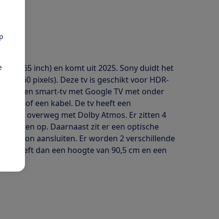
pp
e
5 cm (65 inch) en komt uit 2025. Sony duidt het
0 x 2160 pixels). Deze tv is geschikt voor HDR-
Het is een smart-tv met Google TV met onder
ia wifi of een kabel. De tv heeft een
en kan overweg met Dolby Atmos. Er zitten 4
oorten op. Daarnaast zit er een optische
optelefoon aansluiten. Er worden 2 verschillende
 en heeft dan een hoogte van 90,5 cm en een