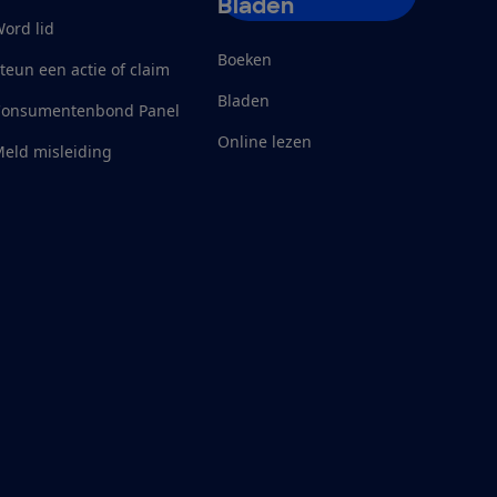
Bladen
ord lid
Boeken
teun een actie of claim
Bladen
Consumentenbond Panel
Online lezen
eld misleiding