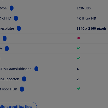
Bekijk informatie voor Schermtype
type
LCD-LED
Bekijk informatie voor Ultra HD of HD
D of HD
4K Ultra HD
Bekijk informatie voor Schermresolutie
esolutie
3840 x 2160 pixels
Bekijk informatie voor Miniled
Bekijk informatie voor Smart TV
TV
kijk informatie voor Wifi
Bekijk informatie voor Aantal HDMI-aansluiti
HDMI-aansluitingen
4
Bekijk informatie voor Aantal USB-poorten
USB-poorten
2
Bekijk informatie voor Geschikt voor HDR
t voor HDR
Alle specificaties