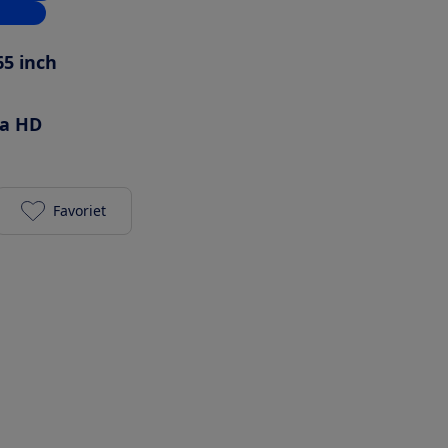
inkels
65 inch
ra HD
Favoriet
Sony K-65S32 toevoegen aan je favorieten