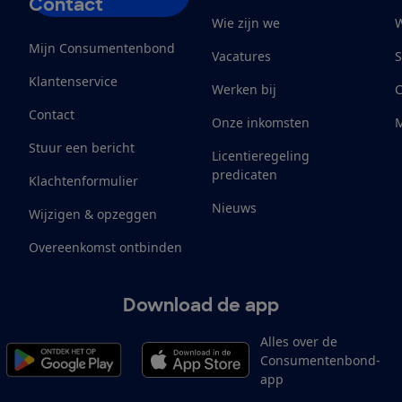
Contact
Wie zijn we
W
Mijn Consumentenbond
Vacatures
S
Klantenservice
Werken bij
Contact
Onze inkomsten
M
Stuur een bericht
Licentieregeling
predicaten
Klachtenformulier
Nieuws
Wijzigen & opzeggen
Overeenkomst ontbinden
Download de app
Alles over de
Consumentenbond-
app