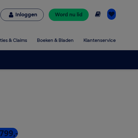
Online lezen
Inloggen
Word nu lid
ties & Claims
Boeken & Bladen
Klantenservice
799,-