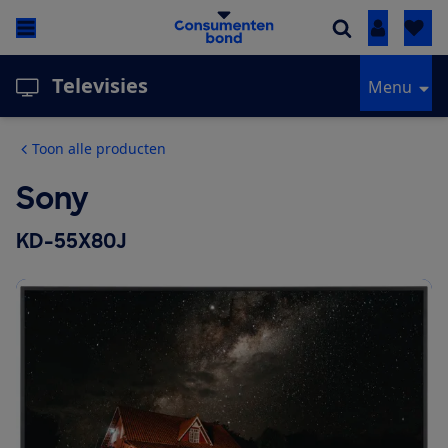
Inloggen
Televisies
Menu
Toon alle producten
Sony
KD-55X80J