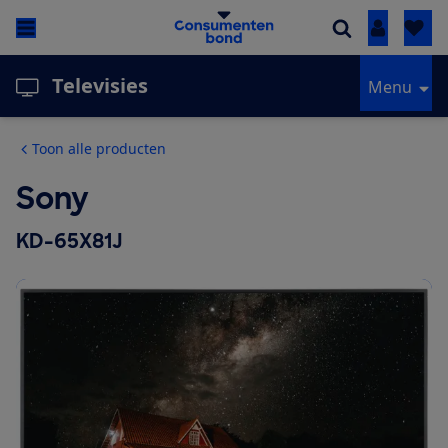
Inloggen
Televisies
Menu
Toon alle producten
Sony
KD-65X81J