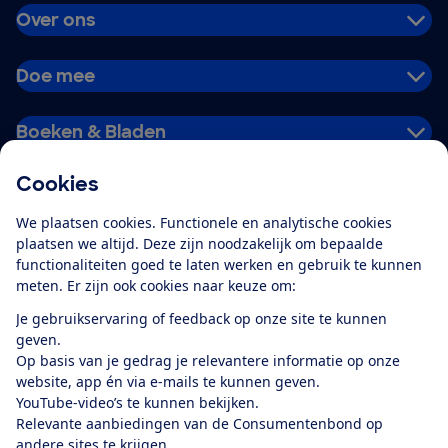
Over ons
Doe mee
Boeken & Bladen
Cookies
Download de app
We plaatsen cookies. Functionele en analytische cookies
plaatsen we altijd. Deze zijn noodzakelijk om bepaalde
functionaliteiten goed te laten werken en gebruik te kunnen
meten. Er zijn ook cookies naar keuze om:
Alles over de
Consumentenbond-
Je gebruikservaring of feedback op onze site te kunnen
app
geven.
Op basis van je gedrag je relevantere informatie op onze
website, app én via e-mails te kunnen geven.
Algemene Voorwaarden
Privacyverklaring
YouTube-video’s te kunnen bekijken.
Cookiebeleid
Privacyvoorkeuren
Wijzigen & opzeggen
Relevante aanbiedingen van de Consumentenbond op
Toegankelijkheid
andere sites te krijgen.