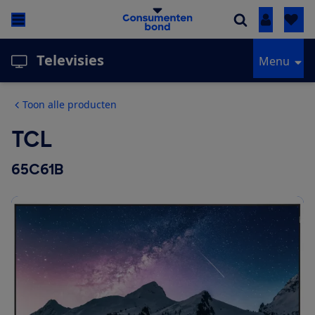
Inloggen
Televisies
Menu
Toon alle producten
TCL
65C61B