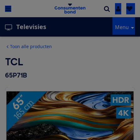
Inloggen
Televisies
Menu
Toon alle producten
TCL
65P71B