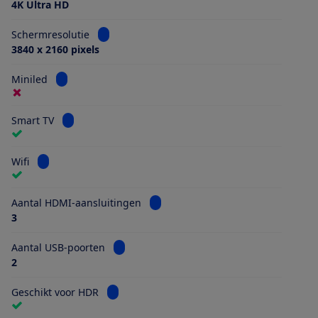
4K Ultra HD
Bekijk informatie voor Schermresolutie
Schermresolutie
3840 x 2160 pixels
Bekijk informatie voor Miniled
Miniled
Bekijk informatie voor Smart TV
Smart TV
Bekijk informatie voor Wifi
Wifi
Bekijk informatie voor Aantal HDMI
Aantal HDMI-aansluitingen
3
Bekijk informatie voor Aantal USB-poorten
Aantal USB-poorten
2
Bekijk informatie voor Geschikt voor HDR
Geschikt voor HDR