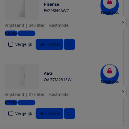
Hisense
FV298N4AWC
Bekijk test
Vrijstaand
|
240 liter
|
Kastmodel
€ 659,-
3 winkels
Vergelijk
Bekijk snel
AEG
OAG7M281EW
Bekijk test
Vrijstaand
|
278 liter
|
Kastmodel
€ 779,-
5 winkels
Vergelijk
Bekijk snel