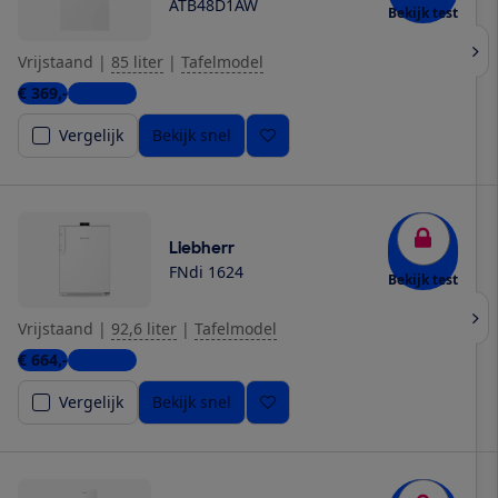
ATB48D1AW
Bekijk test
Vrijstaand
|
85 liter
|
Tafelmodel
€ 369,-
3 winkels
Vergelijk
Bekijk snel
Liebherr
FNdi 1624
Bekijk test
Vrijstaand
|
92,6 liter
|
Tafelmodel
€ 664,-
8 winkels
Vergelijk
Bekijk snel