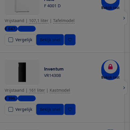
F 4001 D
Bekijk test
Vrijstaand
|
107,1 liter
|
Tafelmodel
€ 647,-
4 winkels
Vergelijk
Bekijk snel
Inventum
VR1430B
Bekijk test
Vrijstaand
|
161 liter
|
Kastmodel
€ 396,-
4 winkels
Vergelijk
Bekijk snel