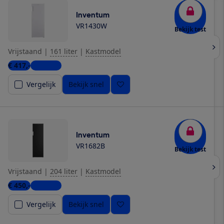
Inventum
VR1430W
Bekijk test
Vrijstaand
|
161 liter
|
Kastmodel
€ 417,-
6 winkels
Vergelijk
Bekijk snel
Inventum
VR1682B
Bekijk test
Vrijstaand
|
204 liter
|
Kastmodel
€ 450,-
6 winkels
Vergelijk
Bekijk snel