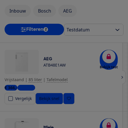
Inbouw
Bosch
AEG
Filteren
2
AEG
ATB48E1AW
Bekijk test
Vrijstaand
|
85 liter
|
Tafelmodel
€ 366,-
5 winkels
Vergelijk
Bekijk snel
Miele