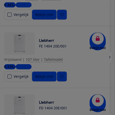
€ 323,-
5 winkels
Vergelijk
Bekijk snel
Liebherr
FE 1404 20E/001
Bekijk test
Vrijstaand
|
107 liter
|
Tafelmodel
€ 379,-
9 winkels
Vergelijk
Bekijk snel
Liebherr
FD 1404 20E/001
Bekijk test