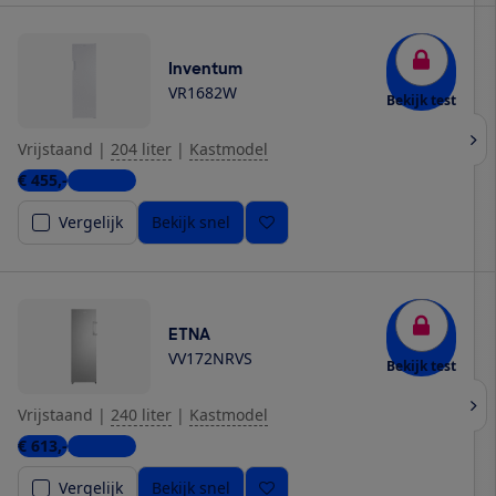
Inventum
VR1682W
Bekijk test
Vrijstaand
|
204 liter
|
Kastmodel
€ 455,-
6 winkels
Vergelijk
Bekijk snel
ETNA
VV172NRVS
Bekijk test
Vrijstaand
|
240 liter
|
Kastmodel
€ 613,-
2 winkels
Vergelijk
Bekijk snel