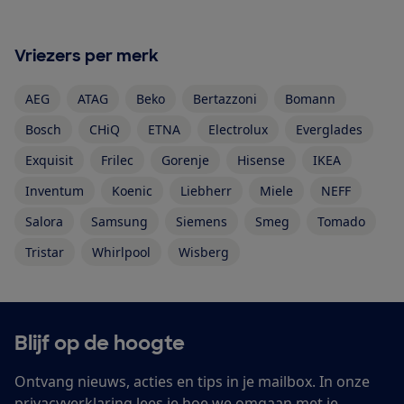
Vriezers per merk
AEG
ATAG
Beko
Bertazzoni
Bomann
Bosch
CHiQ
ETNA
Electrolux
Everglades
Exquisit
Frilec
Gorenje
Hisense
IKEA
Inventum
Koenic
Liebherr
Miele
NEFF
Salora
Samsung
Siemens
Smeg
Tomado
Tristar
Whirlpool
Wisberg
Blijf op de hoogte
Ontvang nieuws, acties en tips in je mailbox. In onze
privacyverklaring
lees je hoe we omgaan met je