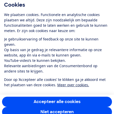
Cookies
Download de app
We plaatsen cookies. Functionele en analytische cookies
plaatsen we altijd. Deze zijn noodzakelijk om bepaalde
functionaliteiten goed te laten werken en gebruik te kunnen
meten. Er zijn ook cookies naar keuze om:
Alles over de
Consumentenbond-
Je gebruikservaring of feedback op onze site te kunnen
app
geven.
Op basis van je gedrag je relevantere informatie op onze
website, app én via e-mails te kunnen geven.
Algemene Voorwaarden
Privacyverklaring
YouTube-video’s te kunnen bekijken.
Cookiebeleid
Privacyvoorkeuren
Wijzigen & opzeggen
Relevante aanbiedingen van de Consumentenbond op
Toegankelijkheid
andere sites te krijgen.
RSS-feed nieuws
Facebook
Twitter
Instagram
Youtube
LinkedIn
Door op ‘Accepteer alle cookies’ te klikken ga je akkoord met
het plaatsen van deze cookies.
Meer over cookies.
12.901
consumenten
beoordelen de Consumentenbond
met gemiddeld
een
8,4
Accepteer alle cookies
Niet accepteren