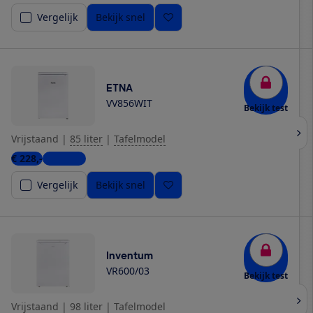
Vergelijk
Bekijk snel
ETNA
VV856WIT
Bekijk test
Vrijstaand
|
85 liter
|
Tafelmodel
€ 228,-
5 winkels
Vergelijk
Bekijk snel
Inventum
VR600/03
Bekijk test
Vrijstaand
|
98 liter
|
Tafelmodel