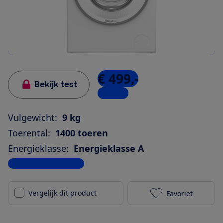
€ 499,-
Bekijk test
1 winkel
Vulgewicht:
9 kg
Toerental:
1400 toeren
Energieklasse:
Energieklasse A
Bekijk alle specificaties
Vergelijk dit product
Favoriet
Beko B5WT594