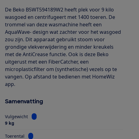
De Beko B5WT594189W2 heeft plek voor 9 kilo
wasgoed en centrifugeert met 1400 toeren. De
trommel van deze wasmachine heeft een
AquaWave- design wat zachter voor het wasgoed
zou zijn. Dit apparaat gebruikt stoom voor
grondige vlekverwijdering en minder kreukels
met de AntiCrease functie. Ook is deze Beko
uitgerust met een FiberCatcher, een
microplasticfilter om (synthetische) vezels op te
vangen. Op afstand te bedienen met HomeWiz
app.
Samenvatting
Bekijk informatie voor Vulgewicht
Vulgewicht
9 kg
Bekijk informatie voor Toerental
Toerental