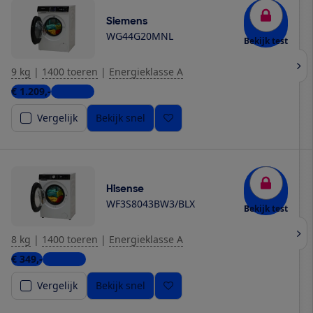
Siemens
WG44G20MNL
Bekijk test
9 kg
|
1400 toeren
|
Energieklasse A
€ 1.209,-
3 winkels
Vergelijk
Bekijk snel
Hisense
WF3S8043BW3/BLX
Bekijk test
8 kg
|
1400 toeren
|
Energieklasse A
€ 349,-
3 winkels
Vergelijk
Bekijk snel