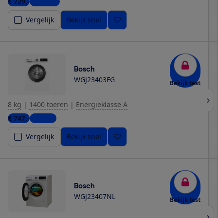
€ 729,-
6 winkels
Vergelijk
Bekijk snel
Bosch
WGJ23403FG
Bekijk test
8 kg
|
1400 toeren
|
Energieklasse A
€ 747,-
1 winkel
Vergelijk
Bekijk snel
Bosch
WGJ23407NL
Bekijk test