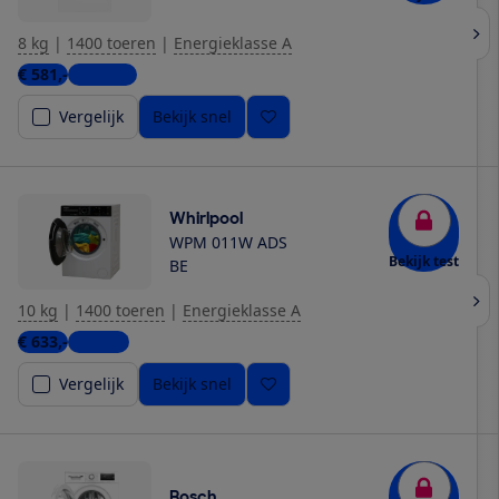
8 kg
|
1400 toeren
|
Energieklasse A
€ 581,-
6 winkels
Vergelijk
Bekijk snel
Whirlpool
WPM 011W ADS
Bekijk test
BE
10 kg
|
1400 toeren
|
Energieklasse A
€ 633,-
1 winkel
Vergelijk
Bekijk snel
Bosch