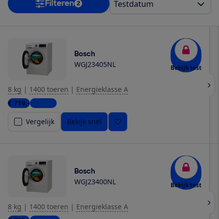
Filteren
2
Bosch
WGJ23405NL
Bekijk test
8 kg
|
1400 toeren
|
Energieklasse A
€ 719,-
1 winkel
Vergelijk
Bekijk snel
Bosch
WGJ23400NL
Bekijk test
8 kg
|
1400 toeren
|
Energieklasse A