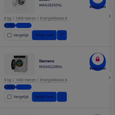
WAN2829ZNL
Bekijk test
8 kg
|
1400 toeren
|
Energieklasse A
€ 729,-
3 winkels
Vergelijk
Bekijk snel
Siemens
WG44G20BNL
Bekijk test
9 kg
|
1400 toeren
|
Energieklasse A
€ 978,-
6 winkels
Vergelijk
Bekijk snel