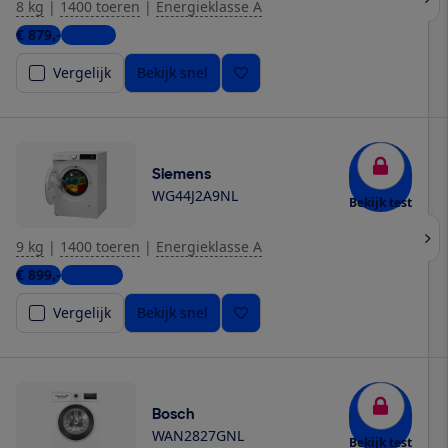
8 kg
|
1400 toeren
|
Energieklasse A
€ 879,-
1 winkel
Vergelijk
Bekijk snel
Siemens
WG44J2A9NL
Bekijk test
9 kg
|
1400 toeren
|
Energieklasse A
€ 899,-
3 winkels
Vergelijk
Bekijk snel
Bosch
WAN2827GNL
Bekijk test