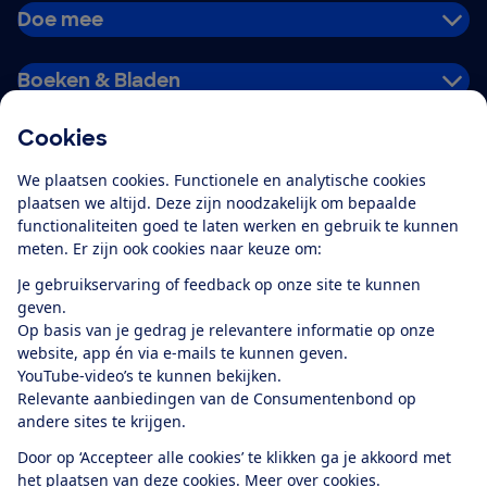
Doe mee
Boeken & Bladen
Cookies
Download de app
We plaatsen cookies. Functionele en analytische cookies
plaatsen we altijd. Deze zijn noodzakelijk om bepaalde
functionaliteiten goed te laten werken en gebruik te kunnen
meten. Er zijn ook cookies naar keuze om:
Alles over de
Consumentenbond-
Je gebruikservaring of feedback op onze site te kunnen
app
geven.
Op basis van je gedrag je relevantere informatie op onze
website, app én via e-mails te kunnen geven.
Algemene Voorwaarden
Privacyverklaring
YouTube-video’s te kunnen bekijken.
Cookiebeleid
Privacyvoorkeuren
Wijzigen & opzeggen
Relevante aanbiedingen van de Consumentenbond op
Toegankelijkheid
andere sites te krijgen.
RSS-feed nieuws
Facebook
Twitter
Instagram
Youtube
LinkedIn
Door op ‘Accepteer alle cookies’ te klikken ga je akkoord met
het plaatsen van deze cookies.
Meer over cookies.