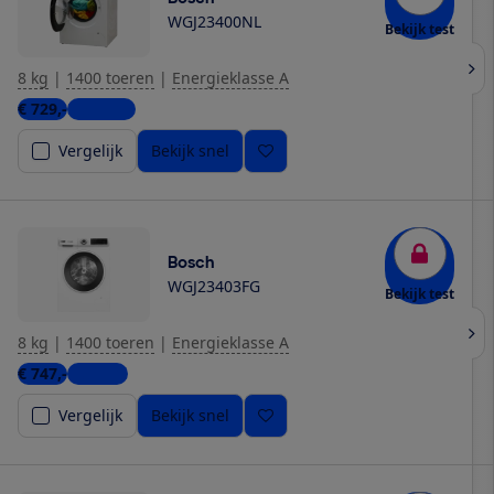
WGJ23400NL
Bekijk test
8 kg
|
1400 toeren
|
Energieklasse A
€ 729,-
5 winkels
Vergelijk
Bekijk snel
Bosch
WGJ23403FG
Bekijk test
8 kg
|
1400 toeren
|
Energieklasse A
€ 747,-
1 winkel
Vergelijk
Bekijk snel