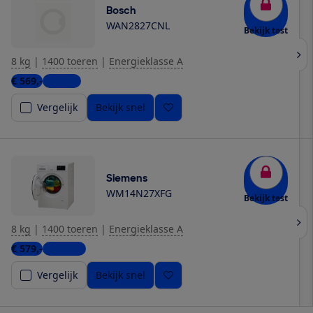
Bosch
WAN2827CNL
Bekijk test
8 kg
|
1400 toeren
|
Energieklasse A
€ 569,-
1 winkel
Vergelijk
Bekijk snel
Siemens
WM14N27XFG
Bekijk test
8 kg
|
1400 toeren
|
Energieklasse A
€ 579,-
2 winkels
Vergelijk
Bekijk snel