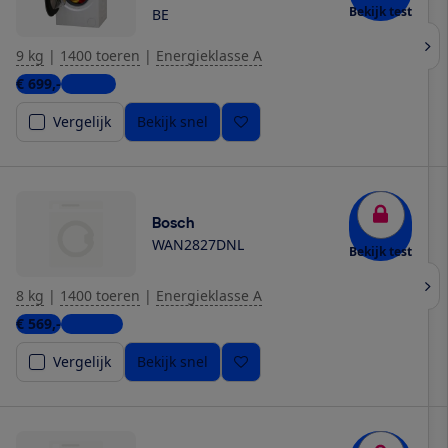
Bekijk test
BE
9 kg
|
1400 toeren
|
Energieklasse A
€ 699,-
1 winkel
Vergelijk
Bekijk snel
Bosch
WAN2827DNL
Bekijk test
8 kg
|
1400 toeren
|
Energieklasse A
€ 569,-
4 winkels
Vergelijk
Bekijk snel