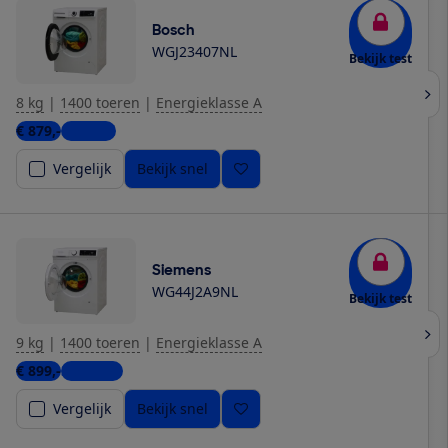
Bosch
WGJ23407NL
Bekijk test
8 kg
|
1400 toeren
|
Energieklasse A
€ 879,-
1 winkel
Vergelijk
Bekijk snel
Siemens
WG44J2A9NL
Bekijk test
9 kg
|
1400 toeren
|
Energieklasse A
€ 899,-
3 winkels
Vergelijk
Bekijk snel