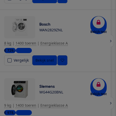
Bosch
WAN2829ZNL
Bekijk test
8 kg
|
1400 toeren
|
Energieklasse A
€ 729,-
3 winkels
Vergelijk
Bekijk snel
Siemens
WG44G20BNL
Bekijk test
9 kg
|
1400 toeren
|
Energieklasse A
€ 978,-
6 winkels