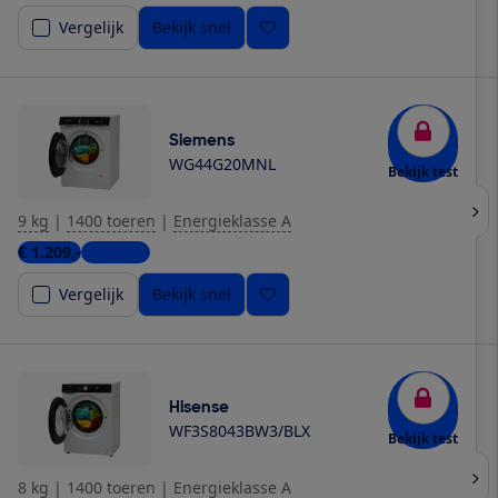
Vergelijk
Bekijk snel
Siemens
WG44G20MNL
Bekijk test
9 kg
|
1400 toeren
|
Energieklasse A
€ 1.209,-
3 winkels
Vergelijk
Bekijk snel
Hisense
WF3S8043BW3/BLX
Bekijk test
8 kg
|
1400 toeren
|
Energieklasse A