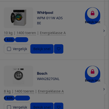
Whirlpool
WPM 011W ADS
Bekijk test
BE
10 kg
|
1400 toeren
|
Energieklasse A
€ 633,-
1 winkel
Vergelijk
Bekijk snel
Bosch
WAN2827GNL
Bekijk test
8 kg
|
1400 toeren
|
Energieklasse A
€ 635,-
6 winkels
Vergelijk
Bekijk snel