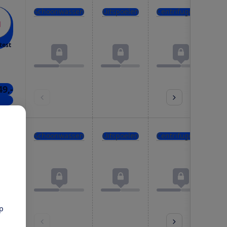
Schoonwassen
Uitspoelen
Centrifugeren
test
49,-
kels
Schoonwassen
Uitspoelen
Centrifugeren
test
pp
99,-
kels