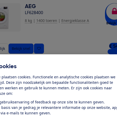
AEG
LF628400
8 kg
|
1400 toeren
|
Energieklasse A
Bekijk 
€ 5
ijk
Bekijk snel
4 win
ookies
AEG
LR6KOLN
 plaatsen cookies. Functionele en analytische cookies plaatsen we
tijd. Deze zijn noodzakelijk om bepaalde functionaliteiten goed te
8 kg
|
1400 toeren
|
Energieklasse A
Bekijk 
ten werken en gebruik te kunnen meten. Er zijn ook cookies naar
Expert review
uze om:
 gebruikservaring of feedback op onze site te kunnen geven.
 basis van je gedrag je relevantere informatie op onze website, a
€ 5
ijk
Bekijk snel
 via e-mails te kunnen geven.
4 win