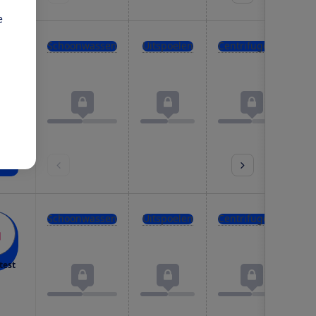
e
Schoonwassen
Uitspoelen
Centrifugeren
test
09,-
nkel
Schoonwassen
Uitspoelen
Centrifugeren
test