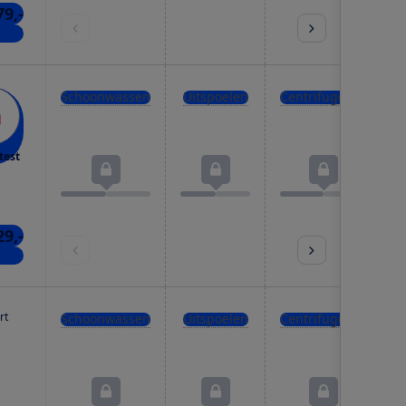
79,-
nkel
Schoonwassen
Uitspoelen
Centrifugeren
test
29,-
nkel
rt
Schoonwassen
Uitspoelen
Centrifugeren