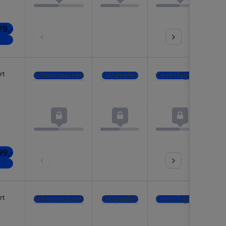
79,-
kels
rt
Schoonwassen
Uitspoelen
Centrifugeren
99,-
kels
rt
Schoonwassen
Uitspoelen
Centrifugeren