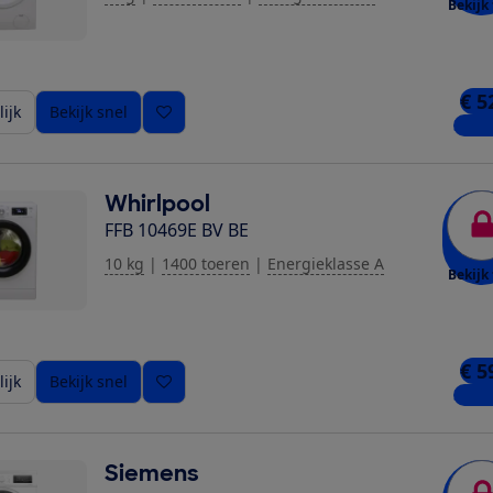
Bekijk 
€ 5
ijk
Bekijk snel
3 win
Whirlpool
FFB 10469E BV BE
10 kg
|
1400 toeren
|
Energieklasse A
Bekijk 
€ 5
ijk
Bekijk snel
3 win
Siemens