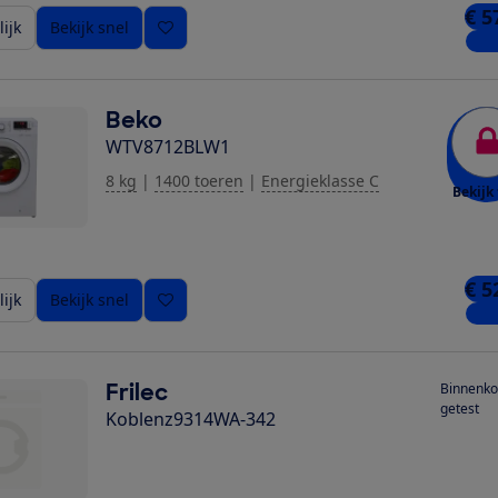
€ 5
ijk
Bekijk snel
1 wi
Beko
WTV8712BLW1
8 kg
|
1400 toeren
|
Energieklasse C
Bekijk 
€ 5
ijk
Bekijk snel
1 wi
Frilec
Binnenko
getest
Koblenz9314WA-342