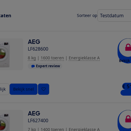
taten
Sorteer op
AEG
LF628600
8 kg
|
1600 toeren
|
Energieklasse A
Bekijk 
Expert review
€ 5
ijk
Bekijk snel
4 win
AEG
LF627400
7 kg
|
1400 toeren
|
Energieklasse A