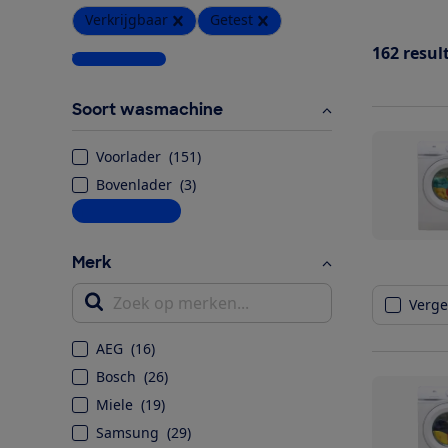
Verkrijgbaar
Getest
162
resul
Wis alle filters
Soort wasmachine
Voorlader
(
151
)
Bovenlader
(
3
)
Meer informatie
Merk
Vergel
Zoek op merken...
AEG
(
16
)
Bosch
(
26
)
Miele
(
19
)
Samsung
(
29
)