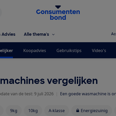
Homepage van de Consumentenbond
h Advies
Alle thema's
Ac
elijker
Koopadvies
Gebruikstips
Video's
machines vergelijken
date van de test: 9 juli 2026
|
Een goede wasmachine is on
9kg
10kg
A-klasse
Energiezuinig