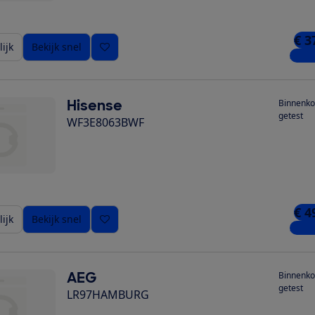
€ 3
ijk
Bekijk snel
3 win
Hisense
Binnenko
getest
WF3E8063BWF
€ 4
ijk
Bekijk snel
2 win
AEG
Binnenko
getest
LR97HAMBURG