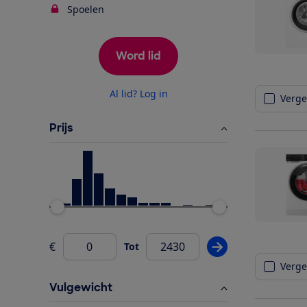
Spoelen
Word lid
Al lid? Log in
Vergel
Prijs
Ondergrens
Bovengrens
€
Tot
Pas prijsfilter wij
Van
Vergel
Vulgewicht