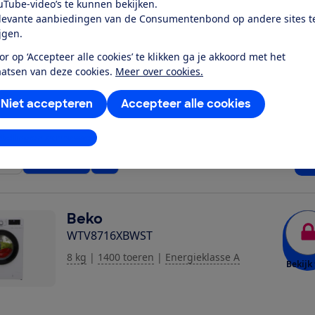
uTube-video’s te kunnen bekijken.
levante aanbiedingen van de Consumentenbond op andere sites t
ijgen.
AEG
or op ‘Accepteer alle cookies’ te klikken ga je akkoord met het
L6FBN9ECO
aatsen van deze cookies.
Meer over cookies.
9 kg
|
1400 toeren
|
Energieklasse A
Bekijk 
Niet accepteren
Accepteer alle cookies
stellingen aanpassen
€ 8
ijk
Bekijk snel
1 wi
Beko
WTV8716XBWST
8 kg
|
1400 toeren
|
Energieklasse A
Bekijk 