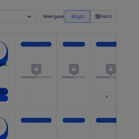
Weergave
Lijst
Foto's
Schoonwassen
Uitspoelen
Centrifugeren
test
15,-
kels
Schoonwassen
Uitspoelen
Centrifugeren