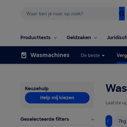
Zoeken
Producttests
Geldzaken
Juridisc
Wasmachines
De beste
Verg
Was
Keuzehulp
Help mij kiezen
Laatste up
Geselecteerde filters
7kg