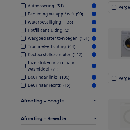
Autodosering
(
51
)
Vergel
Bediening via app / wifi
(
90
)
Waterbeveiliging
(
136
)
Hotfill aansluiting
(
2
)
Wasgoed later toevoegen
(
151
)
Trommelverlichting
(
44
)
Koolborstelloze motor
(
142
)
Inzetstuk voor vloeibaar
wasmiddel
(
71
)
Deur naar links
(
136
)
Vergel
Deur naar rechts
(
15
)
Afmeting - Hoogte
Afmeting - Breedte