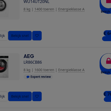
WU14UT20NL
8 kg
|
1400 toeren
|
Energieklasse A
Bekijk 
€ 6
ijk
Bekijk snel
5 win
AEG
LR86CB86
8 kg
|
1600 toeren
|
Energieklasse A
Bekijk 
Expert review
ziging toe
€ 7
ijk
Bekijk snel
1 wi