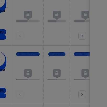
test
49,-
kels
Schoonwassen
Uitspoelen
Centrifugeren
test
65,-
nkel