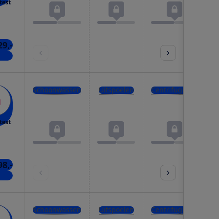
test
29,-
kels
Schoonwassen
Uitspoelen
Centrifugeren
test
98,-
kels
Schoonwassen
Uitspoelen
Centrifugeren