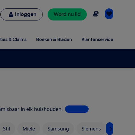
Online lezen
Inloggen
Word nu lid
ties & Claims
Boeken & Bladen
Klantenservice
misbaar in elk huishouden.
Lees meer
Stil
Miele
Samsung
Siemens
AEG