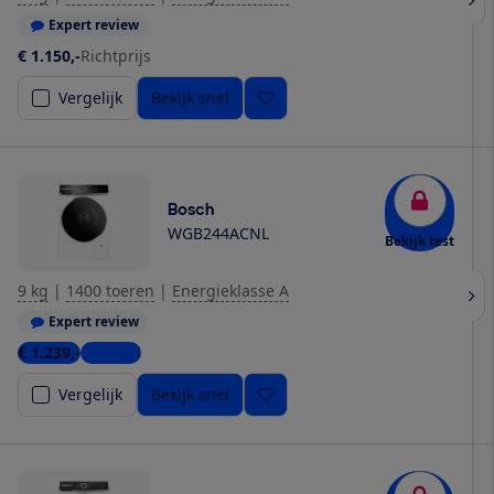
Expert review
€ 1.150,-
Richtprijs
Vergelijk
Bekijk snel
Bosch
WGB244ACNL
Bekijk test
9 kg
|
1400 toeren
|
Energieklasse A
Expert review
€ 1.239,-
1 winkel
Vergelijk
Bekijk snel