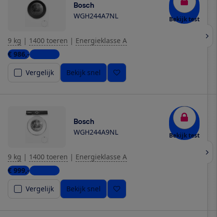
Bosch
WGH244A7NL
Bekijk test
9 kg
|
1400 toeren
|
Energieklasse A
€ 986,-
2 winkels
Vergelijk
Bekijk snel
Bosch
WGH244A9NL
Bekijk test
9 kg
|
1400 toeren
|
Energieklasse A
€ 999,-
3 winkels
Vergelijk
Bekijk snel