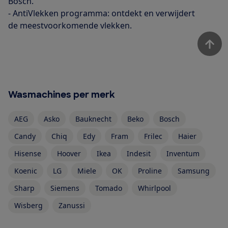
Bosch.
- AntiVlekken programma: ontdekt en verwijdert
de meestvoorkomende vlekken.
Wasmachines per merk
AEG
Asko
Bauknecht
Beko
Bosch
Candy
Chiq
Edy
Fram
Frilec
Haier
Hisense
Hoover
Ikea
Indesit
Inventum
Koenic
LG
Miele
OK
Proline
Samsung
Sharp
Siemens
Tomado
Whirlpool
Wisberg
Zanussi