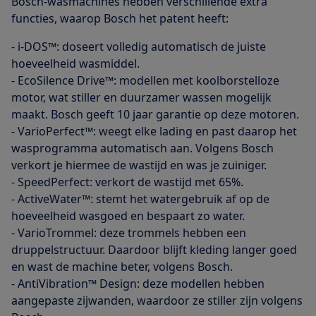
Bosch-wasmachines hebben verschillende extra
functies, waarop Bosch het patent heeft:
- i-DOS™: doseert volledig automatisch de juiste
hoeveelheid wasmiddel.
- EcoSilence Drive™: modellen met koolborstelloze
motor, wat stiller en duurzamer wassen mogelijk
maakt. Bosch geeft 10 jaar garantie op deze motoren.
- VarioPerfect™: weegt elke lading en past daarop het
wasprogramma automatisch aan. Volgens Bosch
verkort je hiermee de wastijd en was je zuiniger.
- SpeedPerfect: verkort de wastijd met 65%.
- ActiveWater™: stemt het watergebruik af op de
hoeveelheid wasgoed en bespaart zo water.
- VarioTrommel: deze trommels hebben een
druppelstructuur. Daardoor blijft kleding langer goed
en wast de machine beter, volgens Bosch.
- AntiVibration™ Design: deze modellen hebben
aangepaste zijwanden, waardoor ze stiller zijn volgens