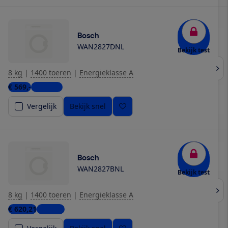
Bosch
WAN2827DNL
Bekijk test
8 kg
|
1400 toeren
|
Energieklasse A
€ 569,-
4 winkels
Vergelijk
Bekijk snel
Bosch
WAN2827BNL
Bekijk test
8 kg
|
1400 toeren
|
Energieklasse A
€ 620,21
1 winkel