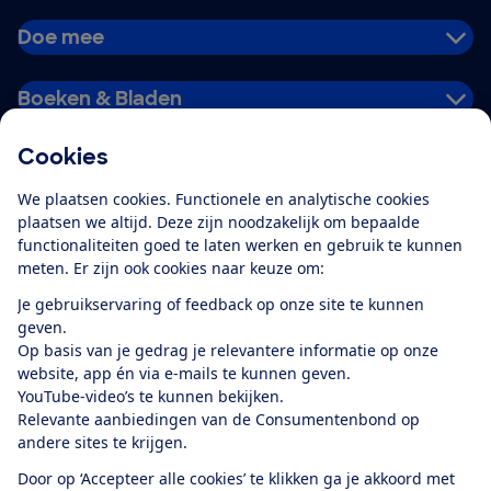
Doe mee
Boeken & Bladen
Cookies
Download de app
We plaatsen cookies. Functionele en analytische cookies
plaatsen we altijd. Deze zijn noodzakelijk om bepaalde
functionaliteiten goed te laten werken en gebruik te kunnen
meten. Er zijn ook cookies naar keuze om:
Alles over de
Consumentenbond-
Je gebruikservaring of feedback op onze site te kunnen
app
geven.
Op basis van je gedrag je relevantere informatie op onze
website, app én via e-mails te kunnen geven.
Algemene Voorwaarden
Privacyverklaring
YouTube-video’s te kunnen bekijken.
Cookiebeleid
Privacyvoorkeuren
Wijzigen & opzeggen
Relevante aanbiedingen van de Consumentenbond op
Toegankelijkheid
andere sites te krijgen.
RSS-feed nieuws
Facebook
Twitter
Instagram
Youtube
LinkedIn
Door op ‘Accepteer alle cookies’ te klikken ga je akkoord met