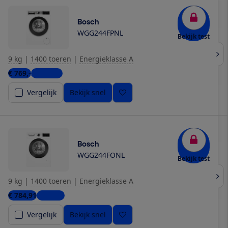
Bosch
WGG244FPNL
Bekijk test
9 kg
|
1400 toeren
|
Energieklasse A
€ 769,-
2 winkels
Vergelijk
Bekijk snel
Bosch
WGG244FONL
Bekijk test
9 kg
|
1400 toeren
|
Energieklasse A
€ 784,91
1 winkel
Vergelijk
Bekijk snel