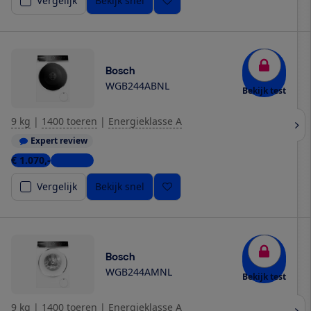
Vergelijk
Bekijk snel
Bosch
WGB244ABNL
Bekijk test
9 kg
|
1400 toeren
|
Energieklasse A
Expert review
€ 1.070,-
3 winkels
Vergelijk
Bekijk snel
Bosch
WGB244AMNL
Bekijk test
9 kg
|
1400 toeren
|
Energieklasse A