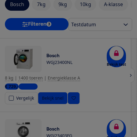
Bosch
7kg
9kg
10kg
A-klasse
Filteren
3
Bosch
WGJ23400NL
Bekijk test
8 kg
|
1400 toeren
|
Energieklasse A
€ 729,-
5 winkels
Vergelijk
Bekijk snel
Bosch
WGJ23403FG