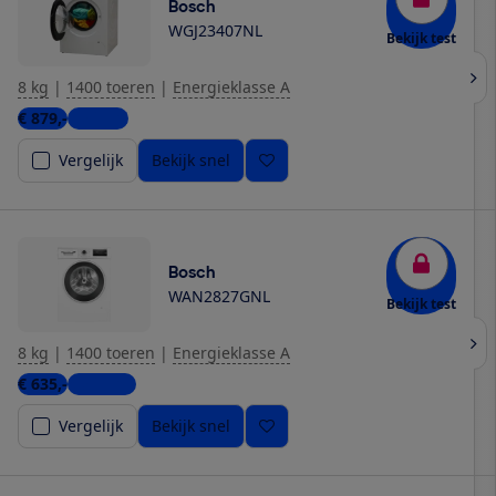
Bosch
WGJ23407NL
Bekijk test
8 kg
|
1400 toeren
|
Energieklasse A
€ 879,-
1 winkel
Vergelijk
Bekijk snel
Bosch
WAN2827GNL
Bekijk test
8 kg
|
1400 toeren
|
Energieklasse A
€ 635,-
5 winkels
Vergelijk
Bekijk snel