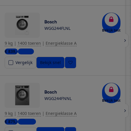
Bosch
WGG244FLNL
Bekijk test
9 kg
|
1400 toeren
|
Energieklasse A
€ 839,-
1 winkel
Vergelijk
Bekijk snel
Bosch
WGG244FNNL
Bekijk test
9 kg
|
1400 toeren
|
Energieklasse A
€ 875,-
3 winkels