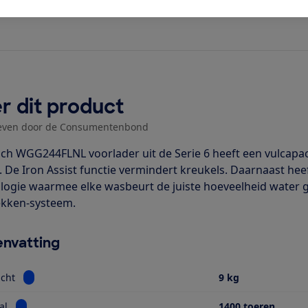
r dit product
even door de Consumentenbond
ch WGG244FLNL voorlader uit de Serie 6 heeft een vulcapaci
. De Iron Assist functie vermindert kreukels. Daarnaast hee
logie waarmee elke wasbeurt de juiste hoeveelheid water 
ekken-systeem.
nvatting
Bekijk informatie voor Vulgewicht
cht
9 kg
Bekijk informatie voor Toerental
al
1400 toeren