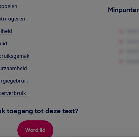
spoelen
Minpunte
trifugeren
lheid
uid
bruiksgemak
urzaamheid
rgiegebruik
erverbruik
k toegang tot deze test?
Word lid