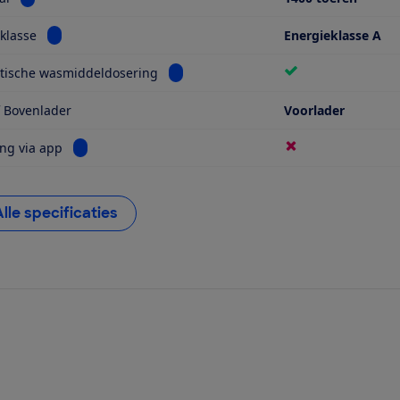
Bekijk informatie voor Energieklasse
klasse
Energieklasse A
Bekijk informatie voor Automatische 
tische wasmiddeldosering
f Bovenlader
Voorlader
Bekijk informatie voor Bediening via app
ng via app
Alle specificaties