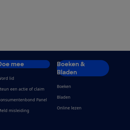
Doe mee
Boeken &
Bladen
ord lid
Boeken
teun een actie of claim
Bladen
Consumentenbond Panel
Online lezen
eld misleiding