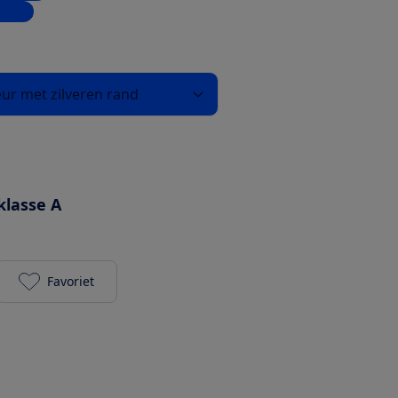
inkel
ur met zilveren rand
klasse A
Favoriet
Bosch WGG244FLNL toevoegen aan je favorieten