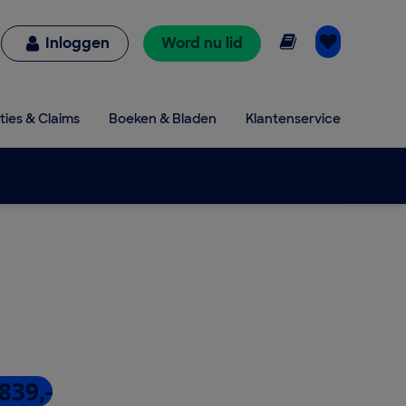
Online lezen
Inloggen
Word nu lid
ties & Claims
Boeken & Bladen
Klantenservice
839,-