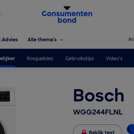
Homepage van de Consumentenbond
h Advies
Alle thema's
Ac
elijker
Koopadvies
Gebruikstips
Video's
Bosch
WGG244FLNL
€ 
Bekijk test