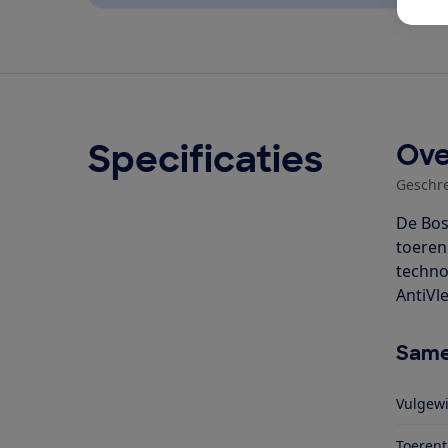
Specificaties
Ove
Geschr
De Bos
toeren
techno
AntiVl
Same
Vulgewi
Toerent