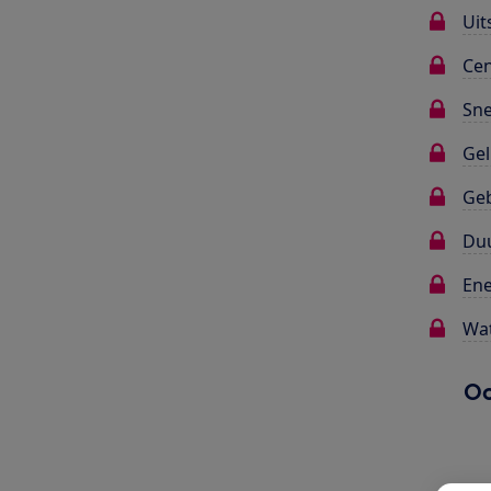
Uit
Cen
Sne
Gel
Ge
Du
Ene
Wat
Oo