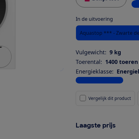
1 w
In de uitvoering
Aquastop *** - Zwarte de
Vulgewicht:
9 kg
Toerental:
1400 toeren
Energieklasse:
Energie
Bekijk alle specificaties
Vergelijk dit product
Laagste prijs