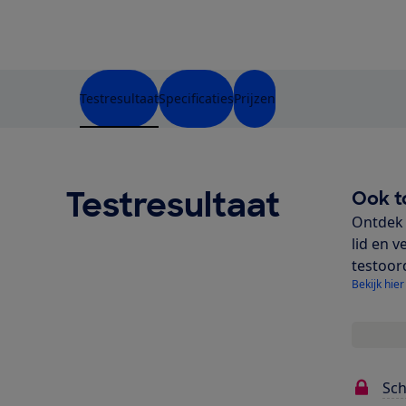
Testresultaat
Specificaties
Prijzen
Testresultaat
Ook t
Ontdek 
lid en v
testoor
Bekijk hier
Sc