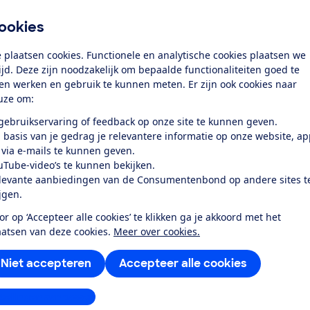
Al lid? Log in
ookies
 plaatsen cookies. Functionele en analytische cookies plaatsen we
tijd. Deze zijn noodzakelijk om bepaalde functionaliteiten goed te
ten werken en gebruik te kunnen meten. Er zijn ook cookies naar
uze om:
 gebruikservaring of feedback op onze site te kunnen geven.
 basis van je gedrag je relevantere informatie op onze website, a
test
 via e-mails te kunnen geven.
uTube-video’s te kunnen bekijken.
levante aanbiedingen van de Consumentenbond op andere sites t
elt goed uit en werkt stil en
ijgen.
g...
or op ‘Accepteer alle cookies’ te klikken ga je akkoord met het
aatsen van deze cookies.
Meer over cookies.
Niet accepteren
Accepteer alle cookies
stellingen aanpassen