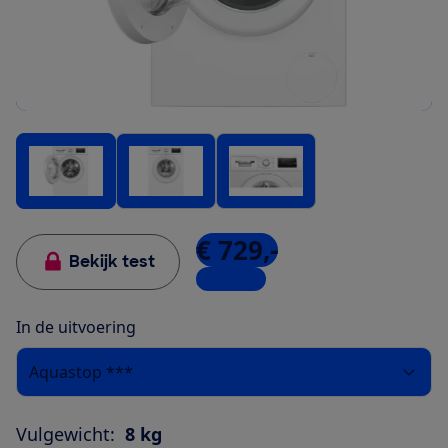
€ 729,-
Bekijk test
3 winkels
In de uitvoering
Aquastop ***
Vulgewicht:
8 kg