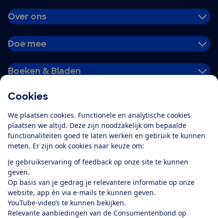
Over ons
Doe mee
Boeken & Bladen
Cookies
Download de app
We plaatsen cookies. Functionele en analytische cookies
plaatsen we altijd. Deze zijn noodzakelijk om bepaalde
functionaliteiten goed te laten werken en gebruik te kunnen
meten. Er zijn ook cookies naar keuze om:
Alles over de
Consumentenbond-
Je gebruikservaring of feedback op onze site te kunnen
app
geven.
Op basis van je gedrag je relevantere informatie op onze
website, app én via e-mails te kunnen geven.
Algemene Voorwaarden
Privacyverklaring
YouTube-video’s te kunnen bekijken.
Cookiebeleid
Privacyvoorkeuren
Wijzigen & opzeggen
Relevante aanbiedingen van de Consumentenbond op
Toegankelijkheid