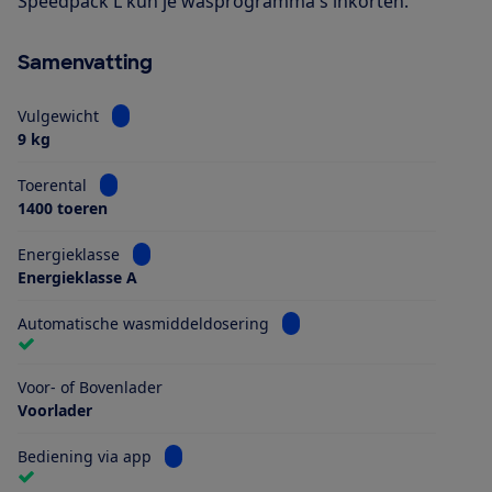
Speedpack L kun je wasprogramma's inkorten.
Samenvatting
Bekijk informatie voor Vulgewicht
Vulgewicht
9 kg
Bekijk informatie voor Toerental
Toerental
1400 toeren
Bekijk informatie voor Energieklasse
Energieklasse
Energieklasse A
Bekijk informatie voor Aut
Automatische wasmiddeldosering
Voor- of Bovenlader
Voorlader
Bekijk informatie voor Bediening via app
Bediening via app