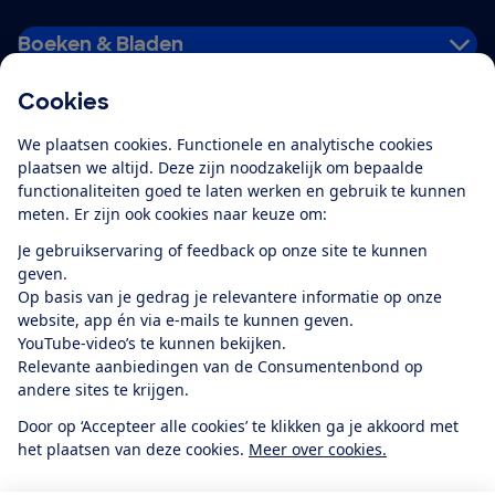
Boeken & Bladen
Cookies
Download de app
We plaatsen cookies. Functionele en analytische cookies
plaatsen we altijd. Deze zijn noodzakelijk om bepaalde
functionaliteiten goed te laten werken en gebruik te kunnen
meten. Er zijn ook cookies naar keuze om:
Alles over de
Consumentenbond-
Je gebruikservaring of feedback op onze site te kunnen
app
geven.
Op basis van je gedrag je relevantere informatie op onze
website, app én via e-mails te kunnen geven.
Algemene Voorwaarden
Privacyverklaring
YouTube-video’s te kunnen bekijken.
Cookiebeleid
Privacyvoorkeuren
Wijzigen & opzeggen
Relevante aanbiedingen van de Consumentenbond op
Toegankelijkheid
andere sites te krijgen.
RSS-feed nieuws
Facebook
Twitter
Instagram
Youtube
LinkedIn
Door op ‘Accepteer alle cookies’ te klikken ga je akkoord met
het plaatsen van deze cookies.
Meer over cookies.
12.901
consumenten
beoordelen de Consumentenbond
met gemiddeld
een
8,4