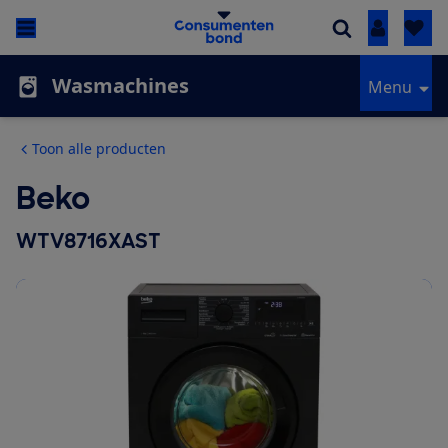
Inloggen
Wasmachines
Menu
Toon alle producten
Beko
WTV8716XAST