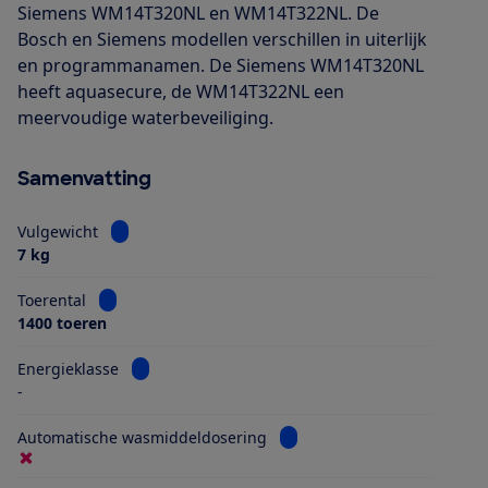
Siemens WM14T320NL en WM14T322NL. De
Bosch en Siemens modellen verschillen in uiterlijk
en programmanamen. De Siemens WM14T320NL
heeft aquasecure, de WM14T322NL een
meervoudige waterbeveiliging.
Samenvatting
Bekijk informatie voor Vulgewicht
Vulgewicht
7 kg
Bekijk informatie voor Toerental
Toerental
1400 toeren
Bekijk informatie voor Energieklasse
Energieklasse
-
Bekijk informatie voor Aut
Automatische wasmiddeldosering