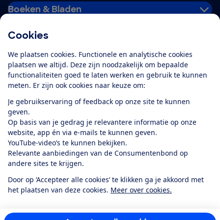
Boeken & Bladen
Cookies
Download de app
We plaatsen cookies. Functionele en analytische cookies
plaatsen we altijd. Deze zijn noodzakelijk om bepaalde
functionaliteiten goed te laten werken en gebruik te kunnen
meten. Er zijn ook cookies naar keuze om:
Alles over de
Consumentenbond-
Je gebruikservaring of feedback op onze site te kunnen
app
geven.
Op basis van je gedrag je relevantere informatie op onze
website, app én via e-mails te kunnen geven.
Algemene Voorwaarden
Privacyverklaring
YouTube-video’s te kunnen bekijken.
Cookiebeleid
Privacyvoorkeuren
Wijzigen & opzeggen
Relevante aanbiedingen van de Consumentenbond op
Toegankelijkheid
andere sites te krijgen.
RSS-feed nieuws
Facebook
Twitter
Instagram
Youtube
LinkedIn
Door op ‘Accepteer alle cookies’ te klikken ga je akkoord met
het plaatsen van deze cookies.
Meer over cookies.
12.901
consumenten
beoordelen de Consumentenbond
met gemiddeld
een
8,4