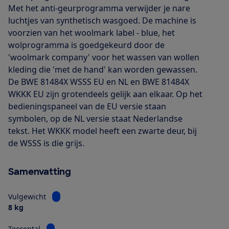
Met het anti-geurprogramma verwijder je nare
luchtjes van synthetisch wasgoed. De machine is
voorzien van het woolmark label - blue, het
wolprogramma is goedgekeurd door de
'woolmark company' voor het wassen van wollen
kleding die 'met de hand' kan worden gewassen.
De BWE 81484X WSSS EU en NL en BWE 81484X
WKKK EU zijn grotendeels gelijk aan elkaar. Op het
bedieningspaneel van de EU versie staan
symbolen, op de NL versie staat Nederlandse
tekst. Het WKKK model heeft een zwarte deur, bij
de WSSS is die grijs.
Samenvatting
Bekijk informatie voor Vulgewicht
Vulgewicht
8 kg
Bekijk informatie voor Toerental
Toerental