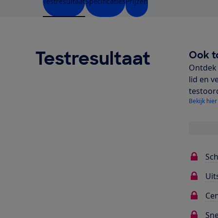
Testresultaat
Specificaties
Prijzen
Testresultaat
Ook t
Ontdek 
lid en v
testoor
Bekijk hier
Sc
Uit
Cen
Sne