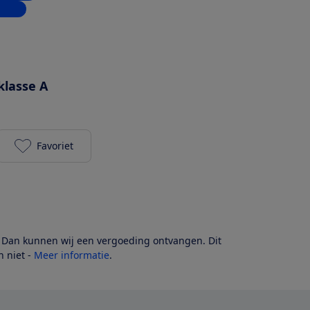
inkel
klasse A
Favoriet
LG F4V909P2E toevoegen aan je favorieten
? Dan kunnen wij een vergoeding ontvangen. Dit
 niet -
Meer informatie
.