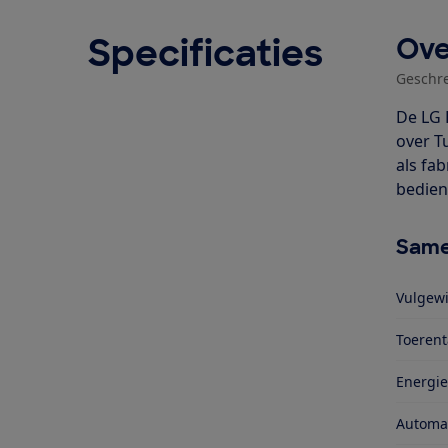
Specificaties
Ove
Geschr
De LG 
over T
als fa
bedien
Same
Vulgewi
Toerent
Energie
Automa