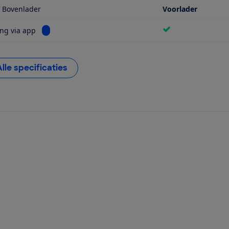
f Bovenlader
Voorlader
Bekijk informatie voor Bediening via app
ng via app
Alle specificaties