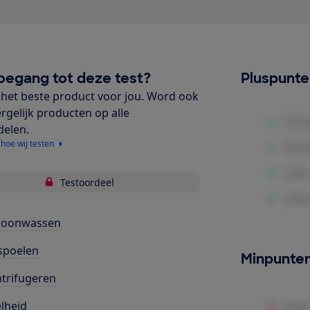
oegang tot deze test?
Pluspunt
het beste product voor jou. Word ook
ergelijk producten op alle
delen.
 hoe wij testen
Testoordeel
hoonwassen
spoelen
Minpunte
trifugeren
lheid