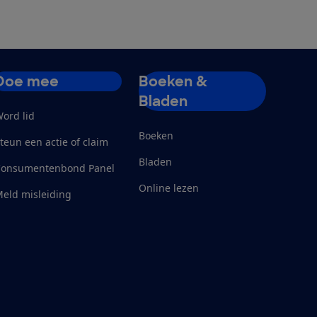
Doe mee
Boeken &
Bladen
ord lid
Boeken
teun een actie of claim
Bladen
Consumentenbond Panel
Online lezen
eld misleiding