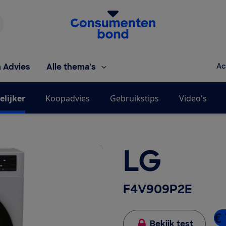
Homepage van de Consumentenbond
h Advies
Alle thema's
Ac
elijker
Koopadvies
Gebruikstips
Video's
LG
F4V909P2E
€ 
Bekijk test