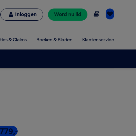
Online lezen
Inloggen
Word nu lid
ties & Claims
Boeken & Bladen
Klantenservice
779,-