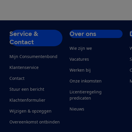
Service &
Over ons
Contact
Wie zijn we
W
Mijn Consumentenbond
Vacatures
S
Klantenservice
Werken bij
Contact
Onze inkomsten
M
Stuur een bericht
Licentieregeling
predicaten
Klachtenformulier
Nieuws
Wijzigen & opzeggen
Overeenkomst ontbinden