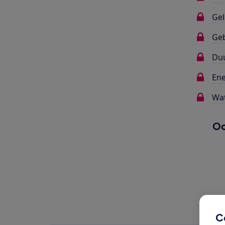
Gel
Ge
Du
Ene
Wat
Oo
C