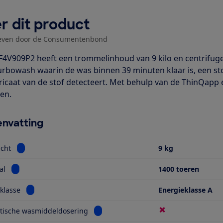
r dit product
even door de Consumentenbond
F4V909P2 heeft een trommelinhoud van 9 kilo en centrifug
urbowash waarin de was binnen 39 minuten klaar is, een 
bricaat van de stof detecteert. Met behulp van de ThinQapp
en.
nvatting
Bekijk informatie voor Vulgewicht
cht
9 kg
Bekijk informatie voor Toerental
al
1400 toeren
Bekijk informatie voor Energieklasse
klasse
Energieklasse A
Bekijk informatie voor Automatische 
tische wasmiddeldosering