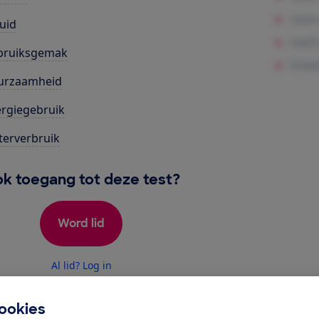
uid
bruiksgemak
urzaamheid
rgiegebruik
erverbruik
k toegang tot deze test?
Word lid
Al lid? Log in
ookies