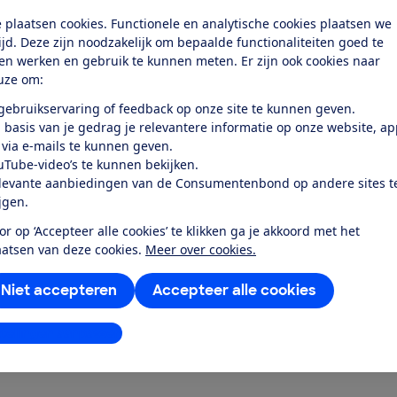
 plaatsen cookies. Functionele en analytische cookies plaatsen we
tijd. Deze zijn noodzakelijk om bepaalde functionaliteiten goed te
ten werken en gebruik te kunnen meten. Er zijn ook cookies naar
uze om:
test
 gebruikservaring of feedback op onze site te kunnen geven.
 basis van je gedrag je relevantere informatie op onze website, a
elt goed uit en werkt stil en
 via e-mails te kunnen geven.
g...
uTube-video’s te kunnen bekijken.
levante aanbiedingen van de Consumentenbond op andere sites t
ijgen.
or op ‘Accepteer alle cookies’ te klikken ga je akkoord met het
aatsen van deze cookies.
Meer over cookies.
Niet accepteren
Accepteer alle cookies
stellingen aanpassen