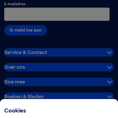
E-mailadres
Ik meld me aan
Service & Contact
Over ons
Doe mee
Boeken & Bladen
Cookies
Download de app