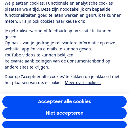
We plaatsen cookies. Functionele en analytische cookies
plaatsen we altijd. Deze zijn noodzakelijk om bepaalde
functionaliteiten goed te laten werken en gebruik te kunnen
meten. Er zijn ook cookies naar keuze om:
Alles over de
Consumentenbond-
Je gebruikservaring of feedback op onze site te kunnen
app
geven.
Op basis van je gedrag je relevantere informatie op onze
website, app én via e-mails te kunnen geven.
Algemene Voorwaarden
Privacyverklaring
YouTube-video’s te kunnen bekijken.
Cookiebeleid
Privacyvoorkeuren
Wijzigen & opzeggen
Relevante aanbiedingen van de Consumentenbond op
Toegankelijkheid
andere sites te krijgen.
RSS-feed nieuws
Facebook
Twitter
Instagram
Youtube
LinkedIn
Door op ‘Accepteer alle cookies’ te klikken ga je akkoord met
het plaatsen van deze cookies.
Meer over cookies.
12.901
consumenten
beoordelen de Consumentenbond
met gemiddeld
een
8,4
Accepteer alle cookies
Niet accepteren
Instellingen aanpassen