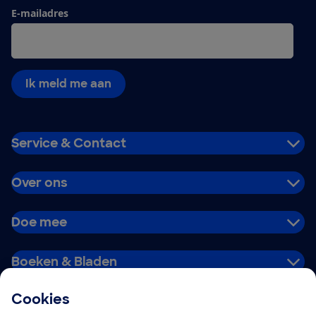
E-mailadres
Ik meld me aan
Service & Contact
Over ons
Doe mee
Boeken & Bladen
Cookies
Download de app