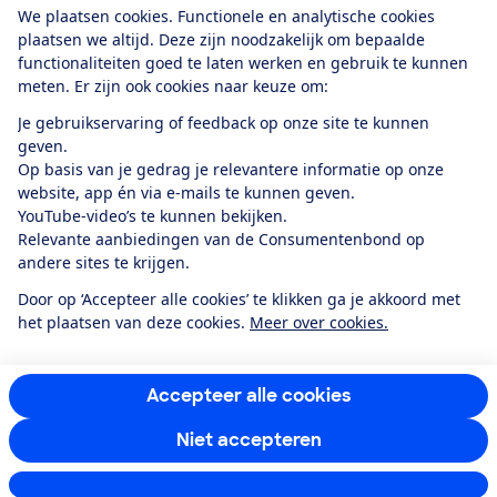
We plaatsen cookies. Functionele en analytische cookies
plaatsen we altijd. Deze zijn noodzakelijk om bepaalde
functionaliteiten goed te laten werken en gebruik te kunnen
meten. Er zijn ook cookies naar keuze om:
Alles over de
Consumentenbond-
Je gebruikservaring of feedback op onze site te kunnen
app
geven.
Op basis van je gedrag je relevantere informatie op onze
website, app én via e-mails te kunnen geven.
Algemene Voorwaarden
Privacyverklaring
YouTube-video’s te kunnen bekijken.
Cookiebeleid
Privacyvoorkeuren
Wijzigen & opzeggen
Relevante aanbiedingen van de Consumentenbond op
Toegankelijkheid
andere sites te krijgen.
RSS-feed nieuws
Facebook
Twitter
Instagram
Youtube
LinkedIn
Door op ‘Accepteer alle cookies’ te klikken ga je akkoord met
het plaatsen van deze cookies.
Meer over cookies.
12.901
consumenten
beoordelen de Consumentenbond
met gemiddeld
een
8,4
Accepteer alle cookies
Niet accepteren
Instellingen aanpassen