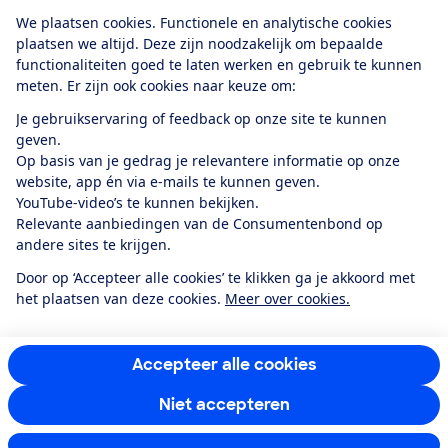
Download de app
We plaatsen cookies. Functionele en analytische cookies
plaatsen we altijd. Deze zijn noodzakelijk om bepaalde
functionaliteiten goed te laten werken en gebruik te kunnen
meten. Er zijn ook cookies naar keuze om:
Alles over de
Consumentenbond-
Je gebruikservaring of feedback op onze site te kunnen
app
geven.
Op basis van je gedrag je relevantere informatie op onze
website, app én via e-mails te kunnen geven.
Algemene Voorwaarden
Privacyverklaring
YouTube-video’s te kunnen bekijken.
Cookiebeleid
Privacyvoorkeuren
Wijzigen & opzeggen
Relevante aanbiedingen van de Consumentenbond op
Toegankelijkheid
andere sites te krijgen.
RSS-feed nieuws
Facebook
Twitter
Instagram
Youtube
LinkedIn
Door op ‘Accepteer alle cookies’ te klikken ga je akkoord met
het plaatsen van deze cookies.
Meer over cookies.
12.901
consumenten
beoordelen de Consumentenbond
met gemiddeld
een
8,4
Accepteer alle cookies
Niet accepteren
Instellingen aanpassen