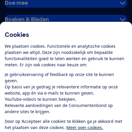
Doe mee
Boeken & Bladen
Cookies
Download de app
We plaatsen cookies. Functionele en analytische cookies
plaatsen we altijd. Deze zijn noodzakelijk om bepaalde
functionaliteiten goed te laten werken en gebruik te kunnen
meten. Er zijn ook cookies naar keuze om:
Alles over de
Consumentenbond-
Je gebruikservaring of feedback op onze site te kunnen
app
geven.
Op basis van je gedrag je relevantere informatie op onze
website, app én via e-mails te kunnen geven.
Algemene Voorwaarden
Privacyverklaring
YouTube-video’s te kunnen bekijken.
Cookiebeleid
Privacyvoorkeuren
Wijzigen & opzeggen
Relevante aanbiedingen van de Consumentenbond op
Toegankelijkheid
andere sites te krijgen.
RSS-feed nieuws
Facebook
Twitter
Instagram
Youtube
LinkedIn
Door op ‘Accepteer alle cookies’ te klikken ga je akkoord met
het plaatsen van deze cookies.
Meer over cookies.
12.901
consumenten
beoordelen de Consumentenbond
met gemiddeld