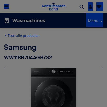
Inloggen
Wasmachines
Menu
Toon alle producten
Samsung
WW11BB704AGB/S2