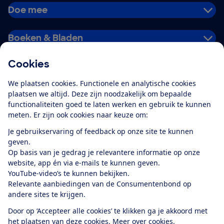
Doe mee
Boeken & Bladen
Cookies
Download de app
We plaatsen cookies. Functionele en analytische cookies
plaatsen we altijd. Deze zijn noodzakelijk om bepaalde
functionaliteiten goed te laten werken en gebruik te kunnen
meten. Er zijn ook cookies naar keuze om:
Alles over de
Consumentenbond-
Je gebruikservaring of feedback op onze site te kunnen
app
geven.
Op basis van je gedrag je relevantere informatie op onze
website, app én via e-mails te kunnen geven.
Algemene Voorwaarden
Privacyverklaring
YouTube-video’s te kunnen bekijken.
Cookiebeleid
Privacyvoorkeuren
Wijzigen & opzeggen
Relevante aanbiedingen van de Consumentenbond op
Toegankelijkheid
andere sites te krijgen.
RSS-feed nieuws
Facebook
Twitter
Instagram
Youtube
LinkedIn
Door op ‘Accepteer alle cookies’ te klikken ga je akkoord met
het plaatsen van deze cookies.
Meer over cookies.