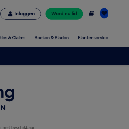
Online lezen
Inloggen
Word nu lid
ties & Claims
Boeken & Bladen
Klantenservice
ng
EN
js niet beschikbaar