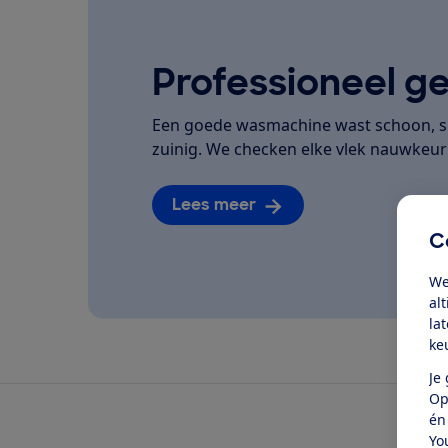
Professioneel ge
Een goede wasmachine wast schoon, spo
zuinig. We checken elke vlek nauwkeuri
Lees meer
C
We
al
la
ke
Je
Op
én
Yo