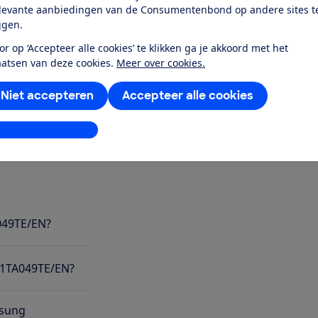
levante aanbiedingen van de Consumentenbond op andere sites t
ijgen.
or op ‘Accepteer alle cookies’ te klikken ga je akkoord met het
 uitstekende prijs-kwaliteitverhouding.
aatsen van deze cookies.
Meer over cookies.
weet het wasgoed toch goed schoon te
Niet accepteren
Accepteer alle cookies
aat ook een aantal minpuntjes heeft.'
stellingen aanpassen
049TE/EN?
71TA049TE/EN?
msung