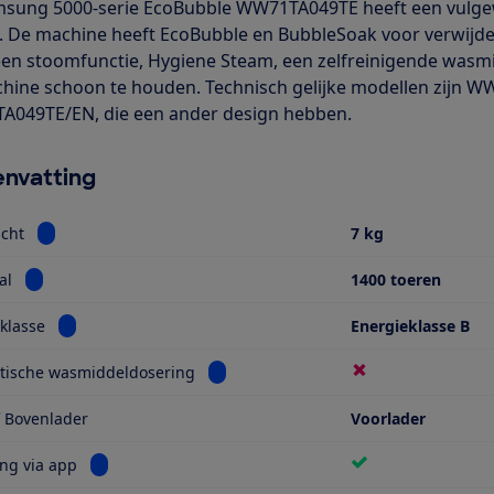
sung 5000-serie EcoBubble WW71TA049TE heeft een vulgewi
. De machine heeft EcoBubble en BubbleSoak voor verwijd
een stoomfunctie, Hygiene Steam, een zelfreinigende was
hine schoon te houden. Technisch gelijke modellen zij
049TE/EN, die een ander design hebben.
nvatting
Bekijk informatie voor Vulgewicht
cht
7 kg
Bekijk informatie voor Toerental
al
1400 toeren
Bekijk informatie voor Energieklasse
klasse
Energieklasse B
Bekijk informatie voor Automatische 
tische wasmiddeldosering
f Bovenlader
Voorlader
Bekijk informatie voor Bediening via app
ng via app