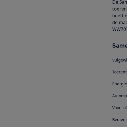
De Sam
toeren
heeft 
de mac
WW70TA
Same
Vulgewi
Toerent
Energie
Automa
Voor- o
Bedieni