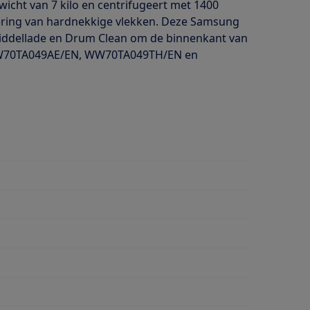
cht van 7 kilo en centrifugeert met 1400
ering van hardnekkige vlekken. Deze Samsung
middellade en Drum Clean om de binnenkant van
n WW70TA049AE/EN, WW70TA049TH/EN en
wasmiddeldosering