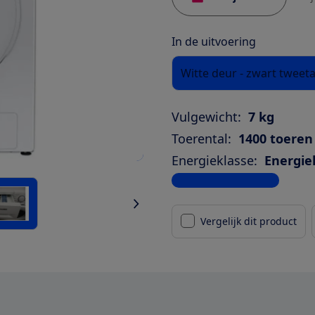
In de uitvoering
Witte deur - zwart tweeta
Vulgewicht:
7 kg
Toerental:
1400 toeren
Energieklasse:
Energie
Bekijk alle specificaties
Vergelijk dit product