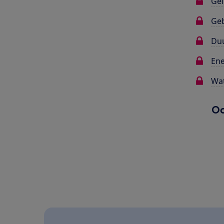
Gel
Ge
Du
Ene
Wat
Oo