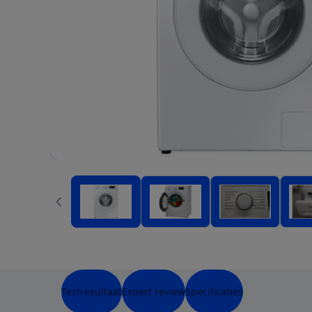
Testresultaat
Expert review
Specificaties