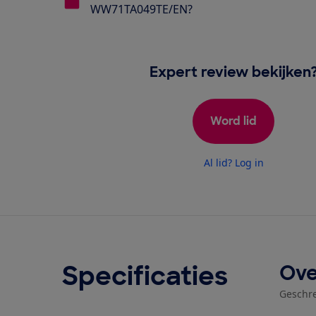
WW71TA049TE/EN?
Expert review bekijken
Word lid
Al lid? Log in
Specificaties
Ove
Geschr