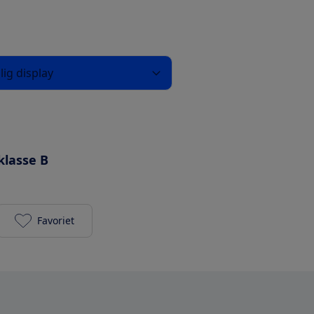
lig display
klasse B
Favoriet
Samsung WW71TA049TE/EN toevoegen aan je favo