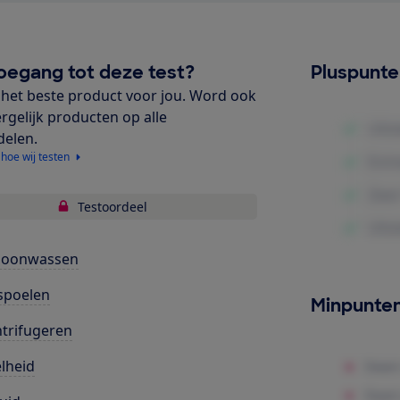
oegang tot deze test?
Pluspunt
het beste product voor jou. Word ook
ergelijk producten op alle
delen.
 hoe wij testen
Testoordeel
hoonwassen
spoelen
Minpunte
trifugeren
lheid