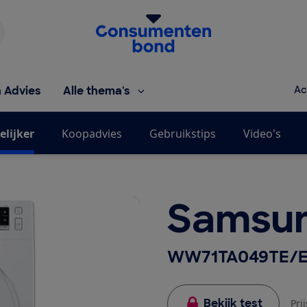
Homepage van de Consumentenbond
h Advies
Alle thema's
Ac
elijker
Koopadvies
Gebruikstips
Video's
Samsu
WW71TA049TE/
Bekijk test
Pri