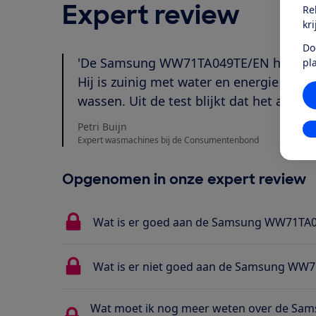
Expert review
Re
kr
Do
'De Samsung WW71TA049TE/EN heeft een
pl
Hij is zuinig met water en energie en 
wassen. Uit de test blijkt dat het appar
Petri Buijn
In
Expert wasmachines bij de Consumentenbond
Opgenomen in onze expert review
Wat is er goed aan de Samsung WW71TA
Wat is er niet goed aan de Samsung WW
Wat moet ik nog meer weten over de Sa